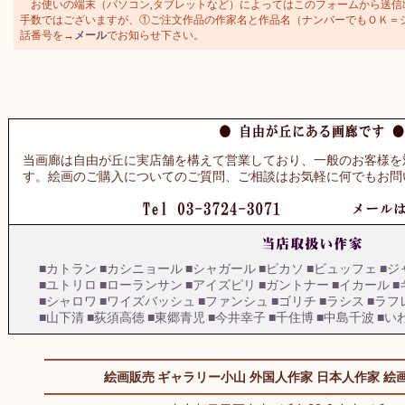
お使いの端末（パソコン,タブレットなど）によってはこのフォームから送信
手数ではございますが、①ご注文作品の作家名と作品名（ナンバーでもＯＫ＝シャガ
話番号を→
メール
でお知らせ下さい。
当画廊は自由が丘に実店舗を構えて営業しており、一般のお客様を
す。絵画のご購入についてのご質問、ご相談はお気軽に何でもお問
■カトラン
■カシニョール
■シャガール
■ピカソ
■ビュッフェ
■ジ
■ユトリロ
■ローランサン
■アイズピリ
■ガントナー
■イカール
■
■シャロワ
■ワイズバッシュ
■ファンシュ
■ゴリチ
■ラシス
■ラフ
■山下清
■荻須高徳
■東郷青児
■今井幸子
■千住博
■中島千波
■い
絵画販売 ギャラリー小山
外国人作家
日本人作家
絵画