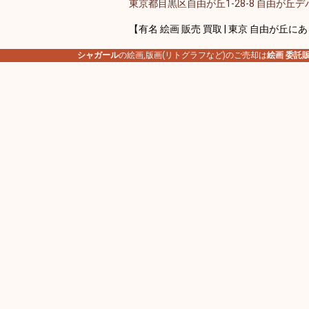
東京都目黒区自由が丘1-28-8 自由が丘デパ
【有名 絵画 販売 買取 | 東京 自由が丘に
シャガール
の絵画,版画(リトグラフなど)のご売却は
絵画 委託