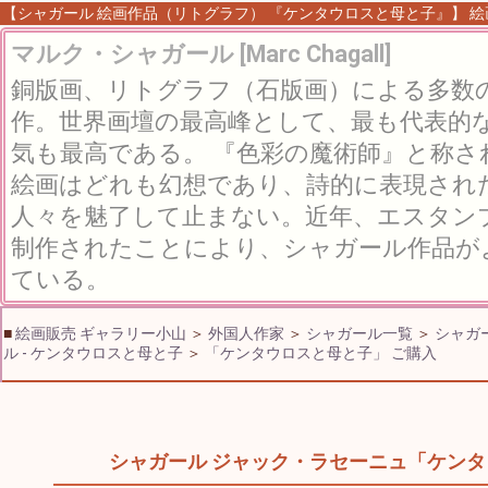
【シャガール 絵画作品（リトグラフ） 『ケンタウロスと母と子』】 絵画 
マルク・シャガール [Marc Chagall]
銅版画、リトグラフ（石版画）による多数
作。世界画壇の最高峰として、最も代表的
気も最高である。 『色彩の魔術師』と称
絵画はどれも幻想であり、詩的に表現され
人々を魅了して止まない。近年、エスタン
制作されたことにより、シャガール作品が
ている。
■
絵画販売 ギャラリー小山
＞
外国人作家
＞
シャガール一覧
＞
シャガ
ル - ケンタウロスと母と子
＞
「ケンタウロスと母と子」 ご購入
シャガール ジャック・ラセーニュ「ケン