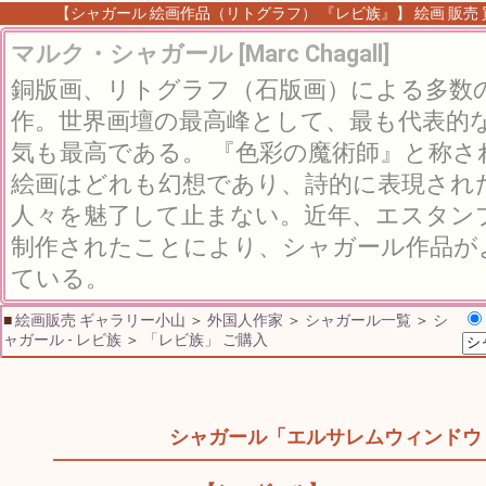
【シャガール 絵画作品（リトグラフ） 『レビ族』】 絵画 販売 買
マルク・シャガール [Marc Chagall]
銅版画、リトグラフ（石版画）による多数
作。世界画壇の最高峰として、最も代表的
気も最高である。 『色彩の魔術師』と称
絵画はどれも幻想であり、詩的に表現され
人々を魅了して止まない。近年、エスタン
制作されたことにより、シャガール作品が
ている。
■
絵画販売 ギャラリー小山
＞
外国人作家
＞
シャガール一覧
＞
シ
ャガール - レビ族
＞
「レビ族」 ご購入
シャガール「エルサレムウィンドウ