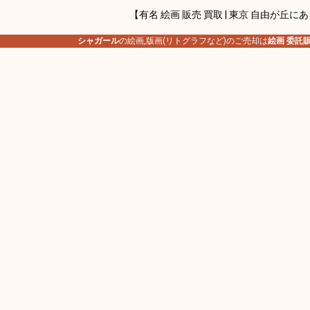
【有名 絵画 販売 買取 | 東京 自由が丘に
シャガール
の絵画,版画(リトグラフなど)のご売却は
絵画 委託