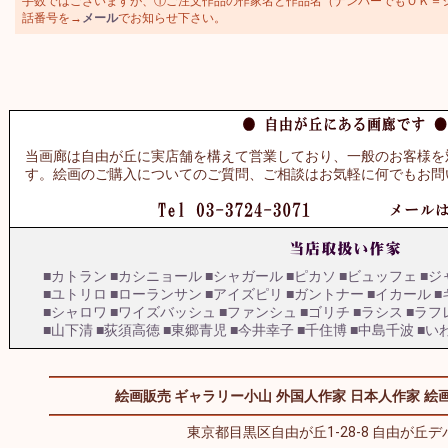
手数ではございますが、①ご注文作品の作家名と作品名（ナンバーでもＯＫ＝シャガ
話番号を→
メール
でお知らせ下さい。
当画廊は自由が丘に実店舗を構えて営業しており、一般のお客様を
す。絵画のご購入についてのご質問、ご相談はお気軽に何でもお問
■カトラン
■カシニョール
■シャガール
■ピカソ
■ビュッフェ
■ジ
■ユトリロ
■ローランサン
■アイズピリ
■ガントナー
■イカール
■
■シャロワ
■ワイズバッシュ
■ファンシュ
■ゴリチ
■ラシス
■ラフ
■山下清
■荻須高徳
■東郷青児
■今井幸子
■千住博
■中島千波
■い
絵画販売 ギャラリー小山
外国人作家
日本人作家
絵画
東京都目黒区自由が丘1-28-8 自由が丘デパ