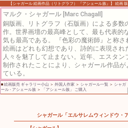
【シャガール 絵画作品（リトグラフ） 『アシェール族』】 絵画 販売
マルク・シャガール [Marc Chagall]
銅版画、リトグラフ（石版画）による多数
作。世界画壇の最高峰として、最も代表的
気も最高である。 『色彩の魔術師』と称
絵画はどれも幻想であり、詩的に表現され
人々を魅了して止まない。近年、エスタン
制作されたことにより、シャガール作品が
ている。
■
絵画販売 ギャラリー小山
＞
外国人作家
＞
シャガール一覧
＞
シャガ
ール - アシェール族
＞
「アシェール族」 ご購入
シャガール「エルサレムウィンドウ・