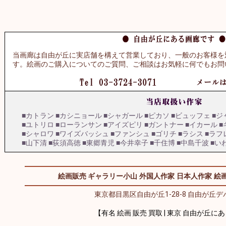
当画廊は自由が丘に実店舗を構えて営業しており、一般のお客様を
す。絵画のご購入についてのご質問、ご相談はお気軽に何でもお問
■カトラン
■カシニョール
■シャガール
■ピカソ
■ビュッフェ
■ジ
■ユトリロ
■ローランサン
■アイズピリ
■ガントナー
■イカール
■
■シャロワ
■ワイズバッシュ
■ファンシュ
■ゴリチ
■ラシス
■ラフ
■山下清
■荻須高徳
■東郷青児
■今井幸子
■千住博
■中島千波
■い
絵画販売 ギャラリー小山
外国人作家
日本人作家
絵画
東京都目黒区自由が丘1-28-8 自由が丘デパ
【有名 絵画 販売 買取 | 東京 自由が丘に