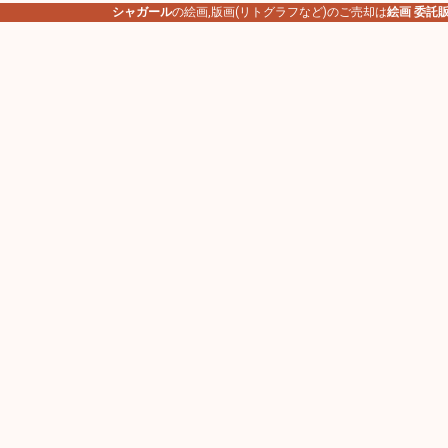
シャガール
の絵画,版画(リトグラフなど)のご売却は
絵画 委託