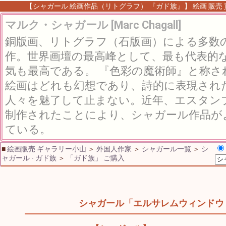
【シャガール 絵画作品（リトグラフ） 『ガド族』】 絵画 販売 買
マルク・シャガール [Marc Chagall]
銅版画、リトグラフ（石版画）による多数
作。世界画壇の最高峰として、最も代表的
気も最高である。 『色彩の魔術師』と称
絵画はどれも幻想であり、詩的に表現され
人々を魅了して止まない。近年、エスタン
制作されたことにより、シャガール作品が
ている。
■
絵画販売 ギャラリー小山
＞
外国人作家
＞
シャガール一覧
＞
シ
ャガール - ガド族
＞
「ガド族」 ご購入
シャガール「エルサレムウィンドウ