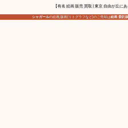
【有名 絵画 販売 買取 | 東京 自由が丘に
シャガール
の絵画,版画(リトグラフなど)のご売却は
絵画 委託