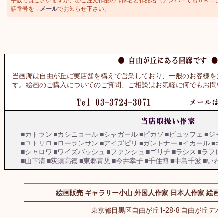
手数ではございますが、①ご注文作品の作家名と作品名（ナンバーでもＯＫ＝シャガ
話番号を→
メール
でお知らせ下さい。
当画廊は自由が丘に実店舗を構えて営業しており、一般のお客様を
す。絵画のご購入についてのご質問、ご相談はお気軽に何でもお問
■カトラン
■カシニョール
■シャガール
■ピカソ
■ビュッフェ
■ジ
■ユトリロ
■ローランサン
■アイズピリ
■ガントナー
■イカール
■
■シャロワ
■ワイズバッシュ
■ファンシュ
■ゴリチ
■ラシス
■ラフ
■山下清
■荻須高徳
■東郷青児
■今井幸子
■千住博
■中島千波
■い
絵画販売 ギャラリー小山
外国人作家
日本人作家
絵画
東京都目黒区自由が丘1-28-8 自由が丘デパ