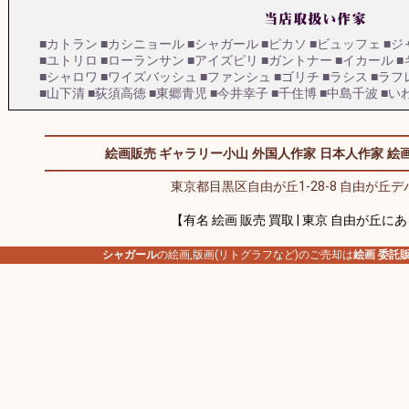
■カトラン
■カシニョール
■シャガール
■ピカソ
■ビュッフェ
■ジ
■ユトリロ
■ローランサン
■アイズピリ
■ガントナー
■イカール
■
■シャロワ
■ワイズバッシュ
■ファンシュ
■ゴリチ
■ラシス
■ラフ
■山下清
■荻須高徳
■東郷青児
■今井幸子
■千住博
■中島千波
■い
絵画販売 ギャラリー小山
外国人作家
日本人作家
絵画
東京都目黒区自由が丘1-28-8 自由が丘デパ
【有名 絵画 販売 買取 | 東京 自由が丘に
シャガール
の絵画,版画(リトグラフなど)のご売却は
絵画 委託