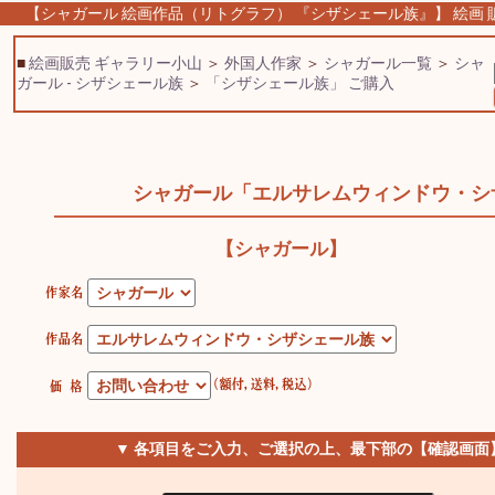
【シャガール 絵画作品（リトグラフ） 『シザシェール族』】 絵画 販売
■
絵画販売 ギャラリー小山
＞
外国人作家
＞
シャガール一覧
＞
シャ
ガール - シザシェール族
＞
「シザシェール族」 ご購入
シャガール「エルサレムウィンドウ・シ
【シャガール】
▼ 各項目をご入力、ご選択の上、最下部の【確認画面