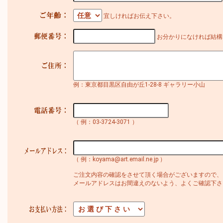
宜しければお伝え下さい。
お分かりになければ結構
例：東京都目黒区自由が丘1-28-8 ギャラリー小山
（ 例：03-3724-3071 ）
（ 例：koyama@art.email.ne.jp ）
ご注文内容の確認をさせて頂く場合がございますので、
メールアドレスはお間違えのないよう、よくご確認下さ