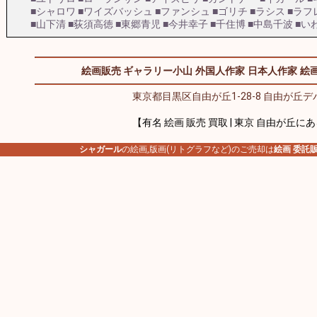
■シャロワ
■ワイズバッシュ
■ファンシュ
■ゴリチ
■ラシス
■ラフ
■山下清
■荻須高徳
■東郷青児
■今井幸子
■千住博
■中島千波
■い
絵画販売 ギャラリー小山
外国人作家
日本人作家
絵画
東京都目黒区自由が丘1-28-8 自由が丘デパ
【有名 絵画 販売 買取 | 東京 自由が丘に
シャガール
の絵画,版画(リトグラフなど)のご売却は
絵画 委託