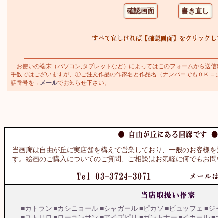
お使いの端末（パソコン,タブレットなど）によってはこのフォームから送信
手数ではございますが、①ご注文作品の作家名と作品名（ナンバーでもＯＫ＝シャガ
話番号を→
メール
でお知らせ下さい。
当画廊は自由が丘に実店舗を構えて営業しており、一般のお客様を
す。絵画のご購入についてのご質問、ご相談はお気軽に何でもお問
■カトラン
■カシニョール
■シャガール
■ピカソ
■ビュッフェ
■ジ
■ユトリロ
■ローランサン
■アイズピリ
■ガントナー
■イカール
■