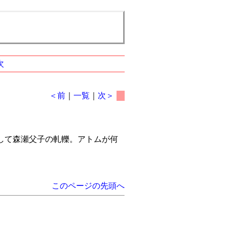
次
＜前
｜
一覧
｜
次＞
して森瀬父子の軋轢。アトムが何
このページの先頭へ