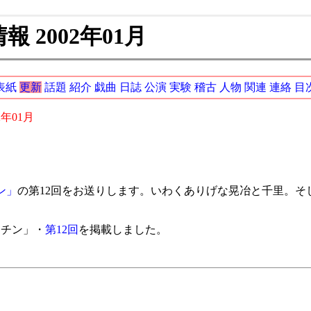
 2002年01月
表紙
更新
話題
紹介
戯曲
日誌
公演
実験
稽古
人物
関連
連絡
目
2年01月
チン」
の第12回をお送りします。いわくありげな晃冶と千里。そ
キッチン」・
第12回
を掲載しました。