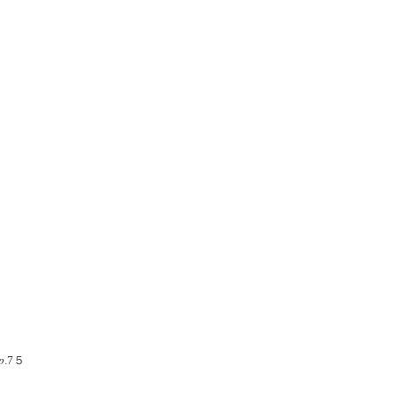
p
.7５