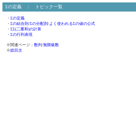
Σの定義 ： トピック一覧
・
Σの定義
・
Σの結合則
/
Σの分配則
/
よく使われるΣの値の公式
・
ΣΣ(二重和)の計算
・
Σの行列表現
※関連ページ：
数列
/
無限級数
※
総目次