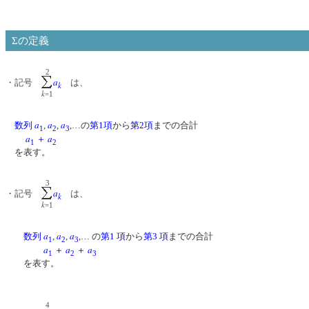
Σの定義
2
a
・記号
は、
k
k
=1
a
a
a
数列
,
,
,…の
第1項
から
第2項
までの合計
1
2
3
a
a
＋
1
2
を表す。
3
a
・記号
は、
k
k
=1
a
a
a
数列
,
,
,… の
第1 項
から
第3 項
までの合計
1
2
3
a
a
a
＋
＋
1
2
3
を表す。
4