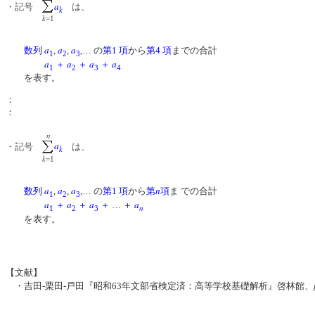
a
・記号
は、
k
k
=1
a
a
a
数列
,
,
,… の
第1 項
から
第4 項
までの合計
1
2
3
a
a
a
a
＋
＋
＋
1
2
3
4
を表す。
：
：
n
a
・記号
は、
k
k
=1
a
a
a
n
数列
,
,
,… の
第1 項
から
第
項
ま での合計
1
2
3
a
a
a
a
＋
＋
＋
…
＋
n
1
2
3
を表す。
【文献】
・吉田-栗田-戸田『昭和63年文部省検定済：高等学校基礎解析』啓林館、