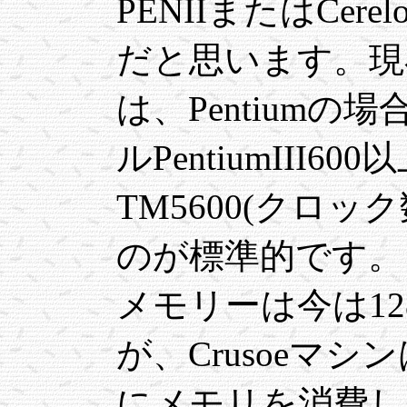
PENIIまたはCer
だと思います。現
は、Pentium
ルPentiumIII60
TM5600(クロッ
のが標準的です。
メモリーは今は1
が、Crusoeマ
にメモリを消費し