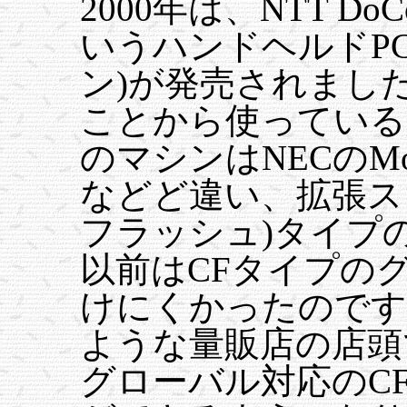
2000年は、NTT 
いうハンドヘルドPC(
ン)が発売されまし
ことから使っている
のマシンはNECのMob
などど違い、拡張ス
フラッシュ)タイプ
以前はCFタイプの
けにくかったのです
ような量販店の店頭で
グローバル対応のC