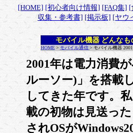
[HOME]
[初心者向け情報]
[FAQ集]
収集・参考書]
[掲示板]
[ヤウ
モバイル機器 どんなもの
HOME
>
モバイル通信
> モバイル機器 200
2001年は電力消費が小
ルーソー)」を搭載
してきた年です。私も
載の初物は見送ったもの
されOSがWindows