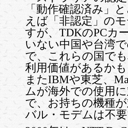
「動作確認済み」と
えば「非認定」のモ
すが、TDKのPC
いない中国や台湾で
で、これらの国でも
利用価値があるかも
またIBMや東芝、M
ムが海外での使用に
で、お持ちの機種が
バル・モデムは不要