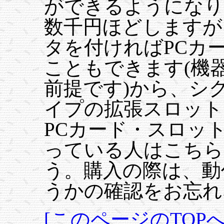
ができるようになり
数千円ほどしますが
タを付ければPCカ
こともできます(機
前提です)から、シ
イプの拡張スロット
PCカード・スロッ
っている人はこちら
う。購入の際は、動
うかの確認をお忘れ
[このページのTOPへ