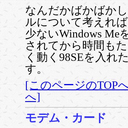
なんだかばかばかし
ルについて考えれば
少ないWindows 
されてから時間もた
く動く98SEを入
す。
[このページのTOPへ
へ]
モデム・カード