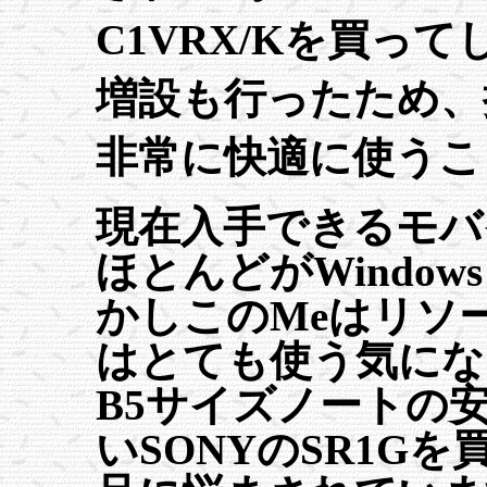
C1VRX/Kを買っ
増設も行ったため、
非常に快適に使うこ
現在入手できるモバ
ほとんどがWindow
かしこのMeはリソ
はとても使う気にな
B5サイズノートの
いSONYのSR1G