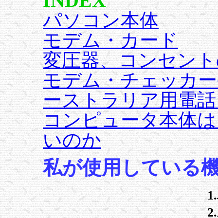
INDEX
パソコン本体
モデム・カード
変圧器、コンセント
モデム・チェッカー
ーストラリア用電話
コンピュータ本体は
いのか
私が使用している
2