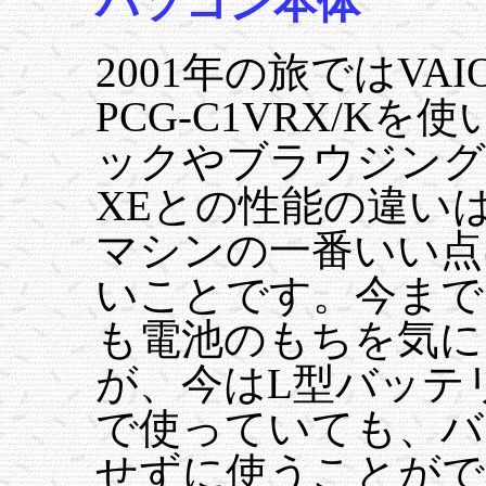
パソコン本体
2001年の旅ではVAI
PCG-C1VRX/K
ックやブラウジング
XEとの性能の違いは
マシンの一番いい点
いことです。今まで
も電池のもちを気に
が、今はL型バッテ
で使っていても、バ
せずに使うことがで