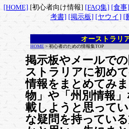
[HOME]
[初心者向け情報]
[FAQ集]
[食事
考書]
[掲示板]
[ヤウイ]
[
オーストラリ
HOME
> 初心者のための情報集TOP
掲示板やメールでの
ストラリアに初めて
情報をまとめてみま
物」や「州別情報」
載しようと思ってい
な疑問を持っている