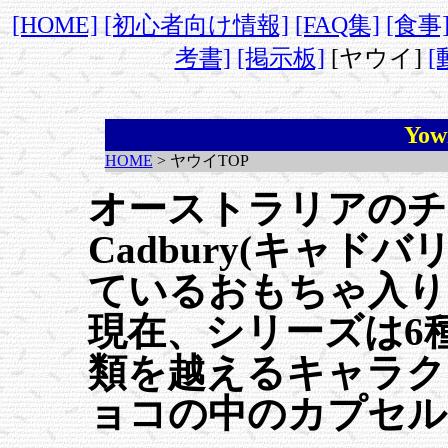
[HOME]
[初心者向け情報]
[FAQ集]
[食事
考書]
[掲示板]
[ヤウイ]
[
Yo
HOME
> ヤウイTOP
オーストラリアのチ
Cadbury(キャド
ているおもちゃ入りチ
現在、シリーズは6種
類を越えるキャラク
ョコの中のカプセル