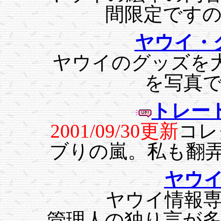
間限定です
ヤウイ・
ヤウイのグッズを
を写真
トレー
2001/09/30更新
コレ
ブりの嵐。私も翻弄さ
ヤウ
ヤウイ情報
管理人の独り言が