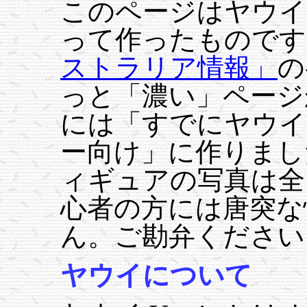
このページはヤウイ
って作ったものです
ストラリア情報」
の
っと「濃い」ページ
には「すでにヤウイ
ー向け」に作りまし
ィギュアの写真は全
心者の方には唐突な
ん。ご勘弁ください
ヤウイについて