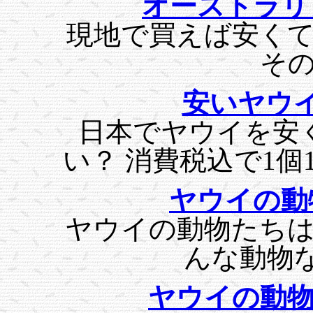
オーストラリ
現地で買えば安く
そ
安いヤウ
日本でヤウイを安
い？ 消費税込で1個
ヤウイの動
ヤウイの動物たち
んな動物
ヤウイの動