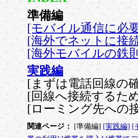
準備編
[モバイル通信に必要
[海外でネットに接
[海外モバイルの鉄
実践編
[まずは電話回線の確
[回線へ接続するための
[ローミング先への
関連ページ：
[準備編]
[実践編]