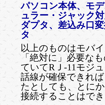
パソコン本体、モデム
ュラー・ジャック対
ダプタ、差込み口変
タ
以上のものはモバイ
「絶対に」必要なも
ていてRＪ-11モジ
話線が確保できれば
たとしても、とにか
接続することはでき