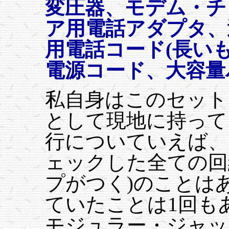
変圧器、モデム・チ
ア用電話アダプタ、
用電話コード(長い
電源コード、大容量
私自身はこのセット
として現地に持って
行についていえば、
ェックした全ての回
プがつく)のことは
ていたことは1回も
モジュラー・ジャッ