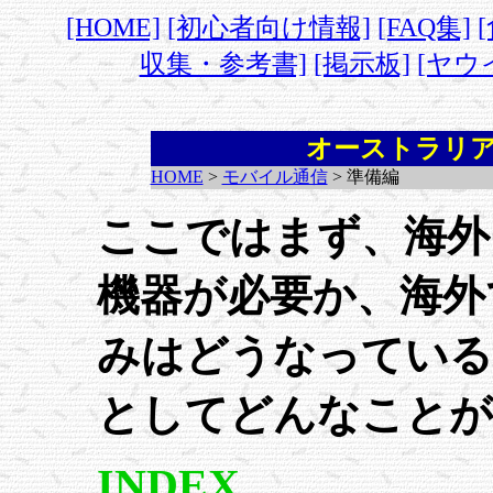
[HOME]
[初心者向け情報]
[FAQ集]
収集・参考書]
[掲示板]
[ヤウ
オーストラリア
HOME
>
モバイル通信
> 準備編
ここではまず、海外
機器が必要か、海外
みはどうなっている
としてどんなことが
INDEX