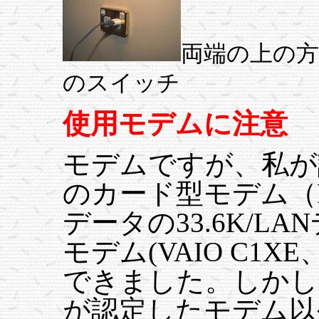
両端の上の
のスイッチ
使用モデムに注意
モデムですが、私が
のカード型モデム（Ra
データの33.6K/L
モデム(VAIO C1X
できました。しかし
が認定したモデム以