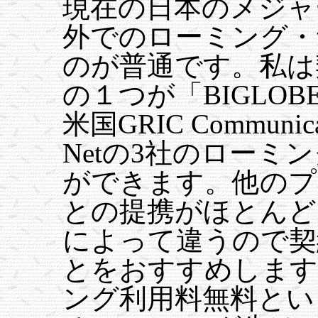
現在の日本のメジャ
外でのローミング・
のが普通です。私は
の１つが「BIGLOB
米国GRIC Communi
Netの3社のローミ
ができます。他のプロバ
との提携がほとんど
によって違うので契
とをおすすめします。
ング利用料無料とい