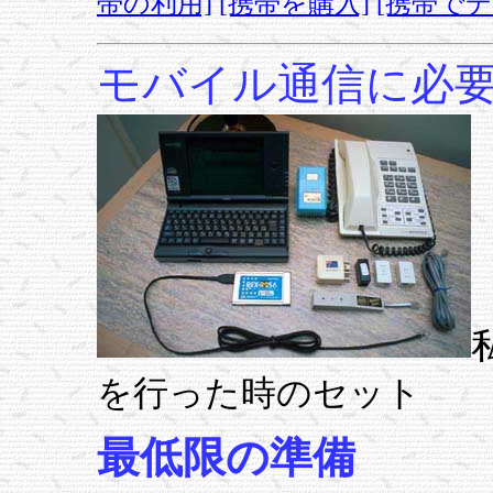
帯の利用]
[携帯を購入]
[携帯でデ
モバイル通信に必
を行った時のセット
最低限の準備