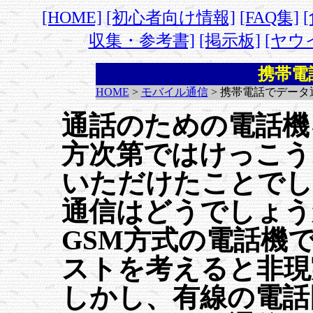
[HOME]
[初心者向け情報]
[FAQ集]
収集・参考書]
[掲示板]
[ヤウ
携帯電
HOME
>
モバイル通信
> 携帯電話でデータ
通話のための電話機
方次第ではけっこう
いただけたことでし
通信はどうでしょう
GSM方式の電話機
ストを考えると非現
しかし、有線の電話