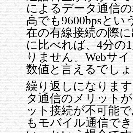
によるデータ通信の
高でも9600bps
在の有線接続の際に出る
に比べれば、4分の
りません。Webサ
数値と言えるでしょ
繰り返しになります
タ通信のメリットが
ット接続が不可能で
もモバイル通信でき