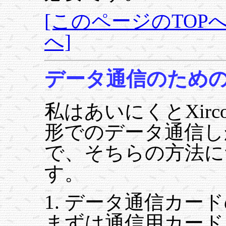
[このページのTOPへ
へ]
データ通信のため
私はあいにくとXir
形でのデータ通信し
で、そちらの方法に
す。
1. データ通信カー
まずは通信用カード