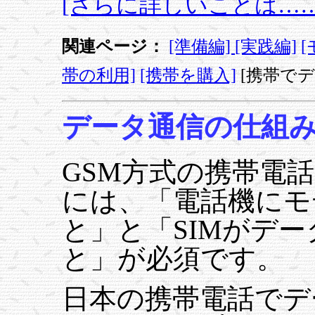
[さらに詳しいことは……
関連ページ：
[準備編]
[実践編]
帯の利用]
[携帯を購入]
[携帯で
データ通信の仕組
GSM方式の携帯電
には、「電話機にモ
と」と「SIMがデ
と」が必須です。
日本の携帯電話でデ