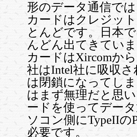
形のデータ通信では
カードはクレジット
とんどです。日本で
んどん出てきていま
カードはXircom
社はIntel社に吸
は閉鎖になってしま
はまず無理だと思い
ードを使ってデータ
ソコン側にTypeII
必要です。