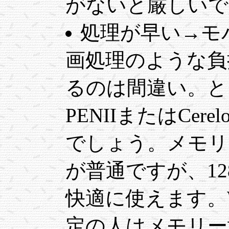
がないと厳しいで
処理が早い→モ
画処理のような負
るのは間違い。と
PENIIまたはCer
でしょう。メモリ
が普通ですが、1
快適に使えます。Wi
定の人はメモリー