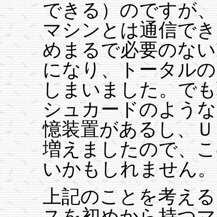
できる）のですが、
マシンとは通信でき
めまるで必要のない
になり、トータルの
しまいました。でも
シュカードのような
憶装置があるし、Ｕ
増えましたので、こ
いかもしれません。
上記のことを考える
スを初めから持つマ