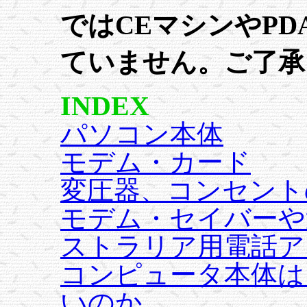
ではCEマシンやPD
ていません。ご了承
INDEX
パソコン本体
モデム・カード
変圧器、コンセント
モデム・セイバーや
ストラリア用電話ア
コンピュータ本体は
いのか