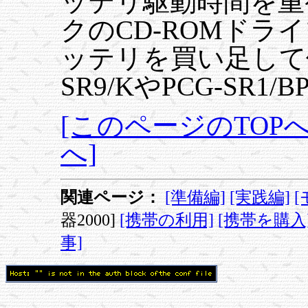
ッテリ駆動時間を重
クのCD-ROMドラ
ッテリを買い足して使
SR9/KやPCG-SR
[このページのTOPへ
へ]
関連ページ：
[準備編]
[実践編]
器2000]
[携帯の利用]
[携帯を購入
事]