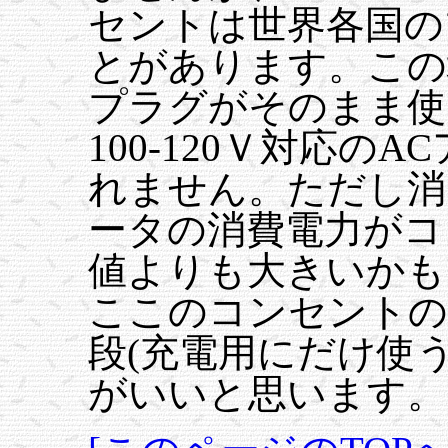
セントは世界各国の
とがあります。この
プラグがそのまま使
100-120Ｖ対応の
れません。ただし消
ータの消費電力がコ
値よりも大きいかも
ここのコンセントの
段(充電用にだけ使
がいいと思います。