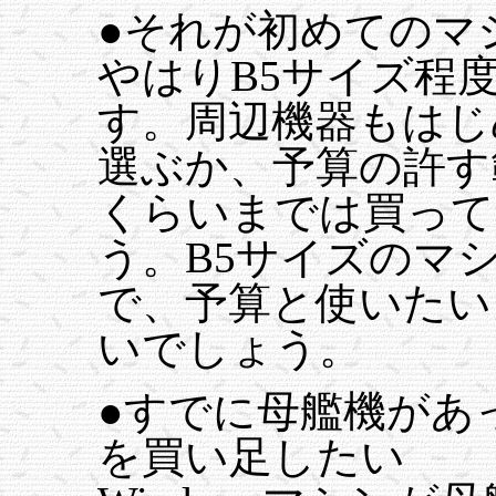
●それが初めてのマ
やはりB5サイズ程
す。周辺機器もはじ
選ぶか、予算の許す範
くらいまでは買って
う。B5サイズのマ
で、予算と使いたい
いでしょう。
●すでに母艦機があ
を買い足したい