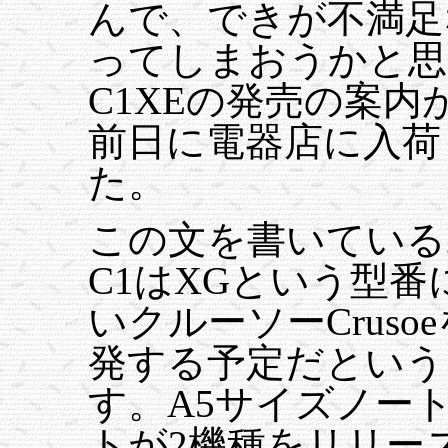
んで、できが不満足
ってしまおうかと思
C1XEの発売の案
前日に電器店に入荷
た。
この文を書いている2
C1はXGという型
いクルーソーCrus
発する予定だという
す。A5サイズノー
トが2機種をリリース