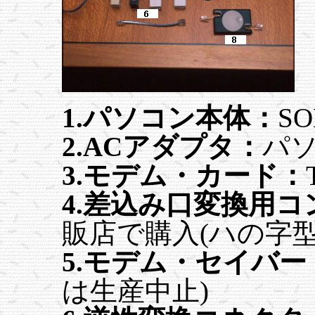
1.パソコン本体：
SO
2.ACアダプタ：
パ
3.モデム・カード：
4.差込み口変換用
販店で購入(ハの字型
5.モデム・セイバー
は生産中止)