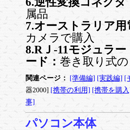
6.逆性変換コネクタ
属品
7.オーストラリア
カメラで購入
8.RＪ-11モジュ
ード：
巻き取り式の
関連ページ：
[準備編]
[実践編]
器2000]
[携帯の利用]
[携帯を購入
事]
パソコン本体