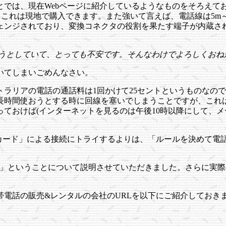
とでは、現在Webページに紹介しているようなものをそろえて
、これは現地で購入できます。また強いて言えば、電話線は5m
ェンジされており、変換コネクタの役割を果たす端子が内蔵さ
ようとしていて、とっても不安です。そんなわけでよろしくおね
いてしまいごめんなさい。
トラリアの電話の通話料は1回かけて25セントというものなの
長時間使おうとする時に回線を塞いでしまうことですが、これ
ておけば(インターネットを見るのは午後10時以降にして、メ
Cカード」による接続にトライするよりは、「ルールを決めて電
?」ということについて説明させていただきました。さらに実
電話の販売&レンタルの会社のURLを以下にご紹介しておき