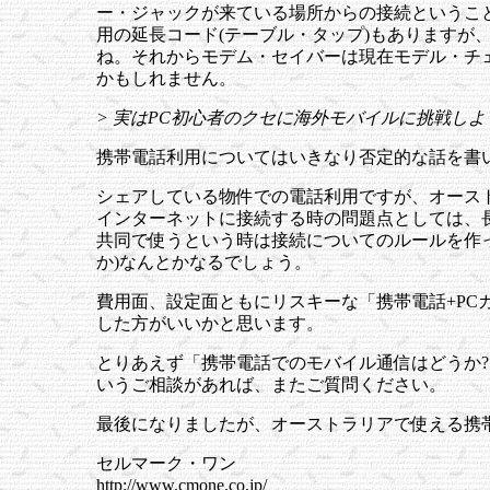
ー・ジャックが来ている場所からの接続というこ
用の延長コード(テーブル・タップ)もありますが
ね。それからモデム・セイバーは現在モデル・チ
かもしれません。
> 実はPC初心者のクセに海外モバイルに挑戦し
携帯電話利用についてはいきなり否定的な話を書
シェアしている物件での電話利用ですが、オース
インターネットに接続する時の問題点としては、
共同で使うという時は接続についてのルールを作っ
か)なんとかなるでしょう。
費用面、設定面ともにリスキーな「携帯電話+P
した方がいいかと思います。
とりあえず「携帯電話でのモバイル通信はどうか
いうご相談があれば、またご質問ください。
最後になりましたが、オーストラリアで使える携帯
セルマーク・ワン
http://www.cmone.co.jp/