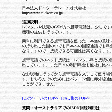
日本法人ドイツ・テレコム株式会社
http://www.telekom.co.jp/
追加説明：
レンタルや販売のGSM方式携帯電話は、少しです
機種の提供も行っています。
簡単に利用できる携帯電話を使った、本当の意味
の持ち出した国の中でも日本への国際通話でも料
なりますので、接続できる可能性は高くなります
携帯電話でのネット接続は、レンタル料と接続の際
出しています。また日々の利用料金も他社に比べ
なお現地に行ってから携帯電話を入手して使う場
す。もちろんそのためにはパソコン側に赤外線通信
ことができません。
[このページのTOPへ]
[FAQ集のTOPへ]
質問：オーストラリアでのISDN回線利用は