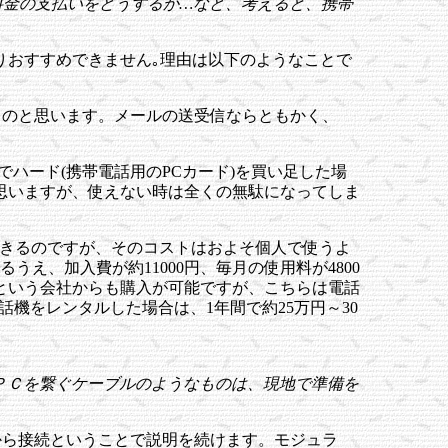
料金の支払いをどうするか…など、考えると、携帯
りおすすめできません｡理由は以下のようなことで
いものと思います。メールの送受信ならともかく、
ハード(携帯電話用のPCカード)を買い足した場
思いますが、使えない時は全くの無駄になってしま
できるのですが、そのコストはおよそ個人で使うよ
え、加入費が約11000円、毎月の使用料が4800
ンという会社からも購入が可能ですが、こちらは電話
話機をレンタルした場合は、1年間で約25万円～30
ＰＣを繋ぐケーブルのようなものは、現地で準備を
から接続ということで説明を続けます。モジュラ