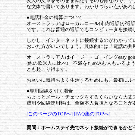
友人の文章をそのまま転記するのも何なので、リ
な文体で書いてあります。わかりづらい点があれ
●電話料金の精算について
オーストラリアはローカルコール(市内通話)が通
です。これは普通の通話でもコンピュータを接続
しかし、インターネットに接続するのがわかって
おいた方がいいでしょう。具体的には「電話の共
オーストラリア人はイージー・ゴーイングeasy 
(他の欧米人に比べ)、不満をため込む人もいるよ
とも起こり得ます。
お互いに気持ちよく生活するためにも、最初にル
●専用回線を引く場合
ちょっとメール・チェックをするくらいなら大丈
費用や回線使用料は、全額本人負担となることが
[このページのTOPへ]
[FAQ集のTOPへ]
質問：ホームステイ先でネット接続ができるかど