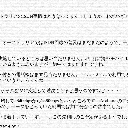
トラリアのISDN事情はどうなってますでしょうか？わざわざアナロ
オーストラリアではISDN回線の普及はまだまだのようで、
を実施しているところは思い当たりません。2年前に海外モバイ
でいるように思いますが、街中ではまだまだですね。
付きの電話機はまず見当たりません。1ドル～2ドルで利用できる
とというところですね。
SDNならそれなりに安定して速度もでると思うのですけど・・・
6400bpsから28800bpsというところです。Asahi-netのアク
bpsで、データをとっていた範囲では約半分がこの数字でした。
だいま着手しています。もしこの先利用のご予定があるようで
でどうぞ！