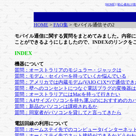
[HOME]
[初心者向け情
HOME
>
FAQ集
> モバイル通信その2
モバイル通信に関する質問をまとめてみました。内容に
ことができるようにしましたので、INDEXのリンクを
INDEX
機器について
質問：オーストラリアのモジュラー・ジャックは
質問：モデム・セイバーを持っていくか悩んでいる
質問：アメリカでは内蔵モデム(VAIO C1X*)で通信
質問：壁へのコンセントにつなぐ電話プラグの変換器は
質問：オーストラリアにはMacを持って行きたい
質問：A4サイズパソコンを持ち運ぶのにおすすめのカ
質問：新品のパソコンは課税されるか
質問：同室者がパソコンを貸してと言ってきたら
電話回線の利用について
質問：ホームステイ先でのコンピュータ(インターネット
質問：ホームステイ先でネット接続ができるかどうかわ