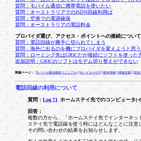
質問：モバイル通信に携帯電話を使いたい
質問：オーストラリアでのISDN回線利用は
質問：空港での電源確保
質問：オーストラリアの電話料金
プロバイダ選び、アクセス・ポイントへの接続について
質問：電話回線が勝手に切られてしまう
質問：海外に出るのを機にプロバイダを変えようと思う
質問：ローミング先はGRICだが接続にソフトを使った
追加説明：GRICのソフトはモデム切り替えができない
関連ページ：
[モバイル通信徹底マニュアル]
[モバイルその1]
[基本情報]
[情報収集]
[現地
電話回線の利用について
質問：
Log 71
ホームステイ先でのコンピュータ(イ
回答：
複数の方から、「ホームステイ先でインターネッ
ステイ先で電話線を使う時にはどんなことに注意
その問い合わせの結果をお知らせします。