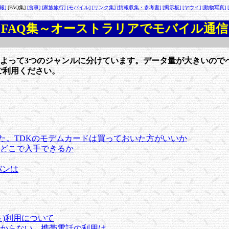
報]
[FAQ集]
[食事]
[家族旅行]
[モバイル]
[リンク集]
[情報収集・参考書]
[掲示板]
[ヤウイ]
[動物写真]
FAQ集～オーストラリアでモバイル通信
よって3つのジャンルに分けています。データ量が大きいのでペ
ご利用ください。
できた。TDKのモデムカードは買っておいた方がいいか
どこで入手できるか
バンは
)利用について
からない。携帯電話の利用は