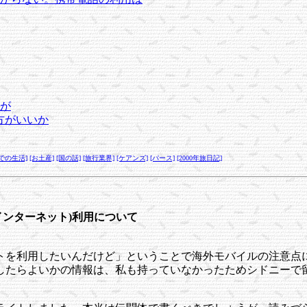
が
方がいいか
での生活]
[お土産]
[国の話]
[旅行業界]
[ケアンズ]
[パース]
[2000年旅日記]
ンターネット)利用について
トを利用したいんだけど」ということで海外モバイルの注意点
したらよいかの情報は、私も持っていなかったためシドニーで