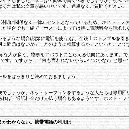
ライトしました。本当は伝聞体で書くべきでしょうが、読みづ
ばそれは私の文章が悪いせいです。遠慮なくご質問ください。
話時間に関係なく一律25セントとなっているため、ホスト・フ
した場合でも一緒で、ホストによっては特に電話料金を請求し
いるような場合(頻繁に電話を使う)は、金銭上のトラブルを引
用に問題はないか」「どのように精算するか」といったことで
goingな人が多く、物事をアバウトにとらえる傾向にあります
うです。ですから、「何も言われないからいいのかな?」と思
ールをはっきりと決めておきましょう。
夫でしょうが、ネットサーフィンをするような人たちは専用回
あれば、通話料金だけ支払う場合もあるようです。ホスト・フ
うかわからない。携帯電話の利用は