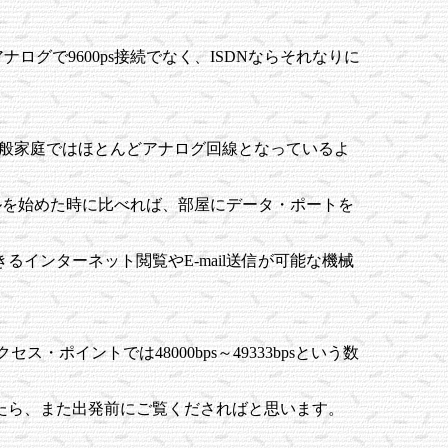
グで9600ps接続でなく、ISDNならそれなりに
一般家庭ではほとんどアナログ回線となっているよ
ルを始めた時に比べれば、部屋にデータ・ポートを
インターネット閲覧やE-mail送信が可能な機械
セス・ポイントでは48000bps～49333bpsという数
したら、また出発前にご覧くださればと思います。