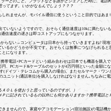
ュラーとのこと。フラットなどを誰かとシェアした時に、電話
思ってます。いかがなもんでしょう？？？
もしれませんが、モバイル通信に使うということ目的ではあま
は出ていないようですので、おそらく通信速度は10kに満たな
の通信速度の遅さは即コストアップにもつながります。
からない→コンピュータは日本から持っていきますよね? 現地で
ているかどうかが不安です。おそらくは無事につなげられると
ことになります。
は携帯電話+PCカードという組み合わせは日本でも機器を購入
円、PCカード&ケーブルのセットが4万円弱といった金額になるう
ます(ドイツ・テレコムから購入の場合)。またセルマーク・ワ
式のユニット(通話単位)を購入しなければなりません｡ちなみに電
るＡＯＬを使おうと思っているのですが。）
のＨＰに記されているもの以外にも何かありますか？携帯電話と
できませんので、家庭やアコモデーション(宿泊施設)の電話機