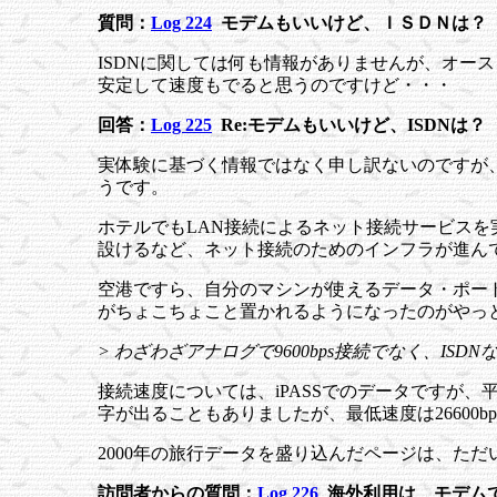
質問：
Log 224
モデムもいいけど、ＩＳＤＮは？
ISDNに関しては何も情報がありませんが、オース
安定して速度もでると思うのですけど・・・
回答：
Log 225
Re:モデムもいいけど、ISDNは？
実体験に基づく情報ではなく申し訳ないのですが、
うです。
ホテルでもLAN接続によるネット接続サービス
設けるなど、ネット接続のためのインフラが進ん
空港ですら、自分のマシンが使えるデータ・ポート
がちょこちょこと置かれるようになったのがやっ
> わざわざアナログで9600bps接続でなく、I
接続速度については、iPASSでのデータですが、平均して2
字が出ることもありましたが、最低速度は26600
2000年の旅行データを盛り込んだページは、た
訪問者からの質問：
Log 226
海外利用は、モデム