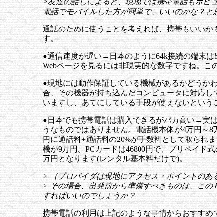
>友達の話しによると、現地では携帯電話もポピ
電話でモバイルした方が簡単で、いいのかな？と
通話のために使うことを考えれば、携帯もいいか
す。
●通信速度が遅い→日本のように64k接続の端末
Webページを見るには非現実的な数字ですね。こ
●現地には動作保証している機械があるかどうかわ
合、その機器が持ち込んだコンピュータに対応し
いますし、あてにしている手段が使えないという
●日本でも携帯電話は購入できるがバカ高い→実
うなものではありません。電話機本体が4万円～8万
円に通話料+通話料の20%が手数料として取られ
機が9万円、PCカードは46800円で、プリペイド
万円となります(レンタル基本料だけで)。
> （プロバイダは現地にアクセス・ポイントのあ
> その場合、出発前から準備すべきものは、こ
すればいいのでしょうか？
携帯電話の利用は上記のような事情からおすすめ