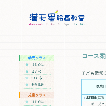
M
a
n
t
e
n
b
o
s
h
i
C
r
e
a
t
i
v
e
A
r
t
S
p
a
c
e
f
o
r
K
i
d
s
コース
幼児クラス
はじめに
えがく
子ども造形
つくる
制作風景
授業日
児童クラス
a
●
水曜日
(毎週
はじめに
幼 児クラ