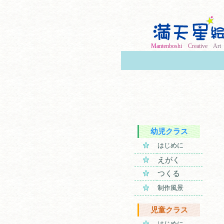
M
a
n
t
e
n
b
o
s
h
i
C
r
e
a
t
i
v
e
A
r
幼児クラス
はじめに
えがく
つくる
制作風景
児童クラス
はじめに