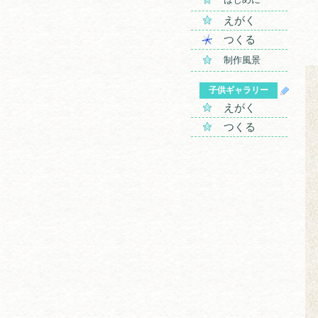
えがく
つくる
制作風景
子供ギャラリー
えがく
つくる