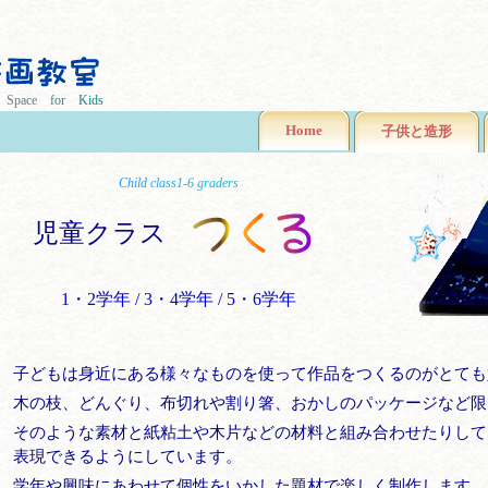
t
S
p
a
c
e
f
o
r
K
i
d
s
Home
子供と造形
C
h
i
l
d
c
l
a
s
s
1
-
6
g
r
a
d
e
r
s
児童クラス
1・2学年 / 3・4学年 / 5・6学年
子どもは身近にある様々なものを使って作品をつくるのがとても
木の枝、どんぐり、布切れや割り箸、おかしのパッケージなど限
そのような素材と紙粘土や木片などの材料と組み合わせたりして
表現できるようにしています。
学年や興味にあわせて個性をいかした題材で楽しく制作します。