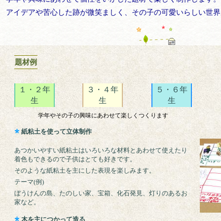
アイデアや苦心した跡が微笑ましく、その子の可愛いらしい世界
題材例
１・２年
３・４年
５・６年
生
生
生
学年やその子の興味にあわせて楽しくつくります
紙粘土を使って立体制作
あつかいやすい紙粘土はいろいろな材料とあわせて使えたり
着色もできるので子供はとても好きです。
そのような紙粘土を主にした表現を楽しみます。
テーマ(例)
ぼうけんの島、たのしい家、宝箱、化石発見、灯りのあるお
家など。
木を主につかって造る