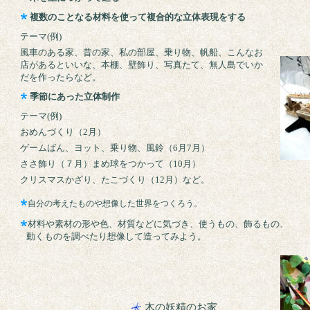
複数のことなる材料を使って複合的な立体表現をする
テーマ(例)
風車のある家、昔の家、私の部屋、乗り物、帆船、こんなお
店があるといいな、本棚、壁飾り、写真たて、無人島でいか
だを作ったらなど。
季節にあった立体制作
テーマ(例)
おめんづくり（2月）
ゲームばん、ヨット、乗り物、風鈴（6月7月）
ささ飾り（７月）まめ球をつかって（10月）
クリスマスかざり、たこづくり（12月）など。
自分の考えたものや想像した世界をつくろう。
材料や素材の形や色、材質などに気づき、使うもの、飾るもの、
動くものを調べたり想像して造ってみよう。
木の妖精のお家