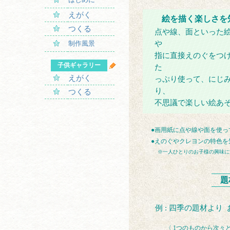
えがく
絵を描く楽しさを
つくる
点や線、面といった
や
制作風景
指に直接えのぐをつけ
子供ギャラリー
た
えがく
っぷり使って、にじ
り、
つくる
不思議で楽しい絵あ
●画用紙に点や線や面を使っ
●えのぐやクレヨンの特色を
※一人ひとりのお子様の興味に
題
例 : 四季の題材よ
〈 1つのものから次々