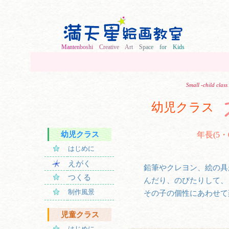
M
a
n
t
e
n
b
o
s
h
i
C
r
e
a
t
i
v
e
A
r
t
S
p
a
c
e
f
o
r
K
i
d
s
Small -child clas
幼児クラス
幼児クラス
年長(5・
はじめに
えがく
鉛筆やクレヨン、絵の具
つくる
んだり、のびたりして、
制作風景
その子の個性にあわせて
児童クラス
はじめに