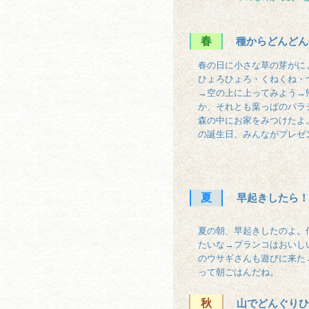
春
種からどんどん
春の日に小さな草の芽がに
ひょろひょろ・くねくね・
→空の上に上ってみよう→
か、それとも葉っぱのパラ
森の中にお家をみつけたよ
の誕生日、みんながプレゼ
夏
早起きしたら！
夏の朝、早起きしたのよ。
たいな→ブランコはおいし
のウサギさんも遊びに来た
って朝ごはんだね。
秋
山でどんぐりひ