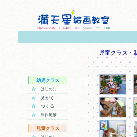
M
a
n
t
e
n
b
o
s
h
i
C
r
e
a
t
i
v
e
A
r
t
S
p
a
c
e
f
o
r
K
i
d
s
児童クラス・
幼児クラス
はじめに
えがく
つくる
制作風景
児童クラス
はじめに