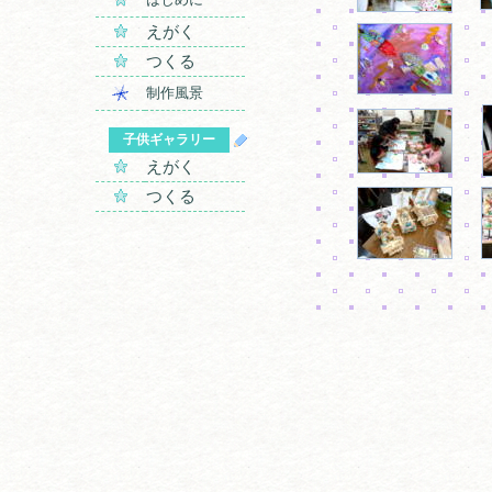
えがく
つくる
制作風景
子供ギャラリー
えがく
つくる