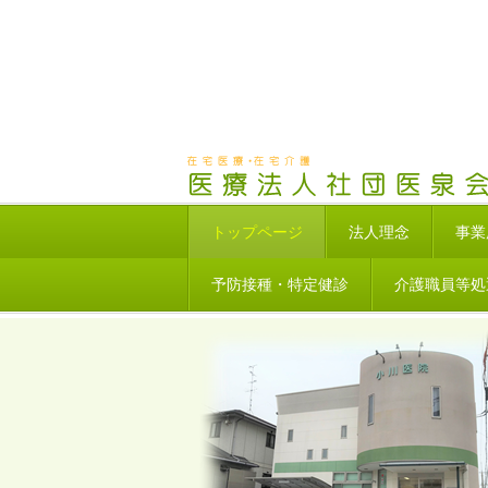
トップページ
法人理念
事業
予防接種・特定健診
介護職員等処