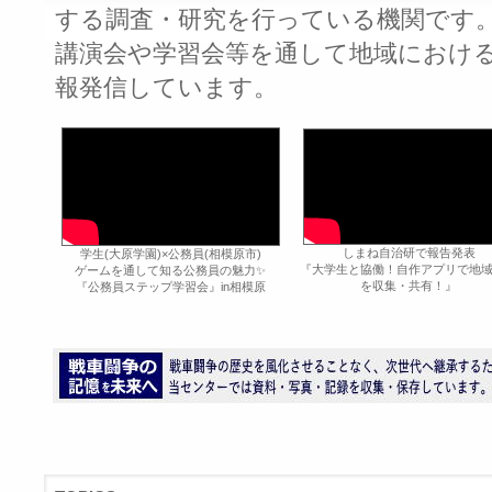
する調査・研究を行っている機関です
講演会や学習会等を通して地域におけ
報発信しています。
しまね自治研で報告発表
学生(大原学園)×公務員(相模原市)
『大学生と協働！自作アプリで地
ゲームを通して知る公務員の魅力✨
を収集・共有！』
『公務員ステップ学習会』in相模原