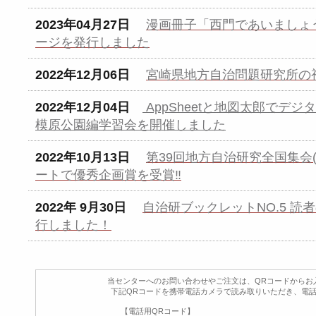
2023年04月27日
漫画冊子「西門であいましょ
ージを発行しました
2022年12月06日
宮崎県地方自治問題研究所の
2022年12月04日
AppSheetと地図太郎でデ
模原公園編学習会を開催しました
2022年10月13日
第39回地方自治研究全国集会
ートで優秀企画賞を受賞‼
2022年 9月30日
自治研ブックレットNO.5 
行しました！
当センターへのお問い合わせやご注文は、QRコードからお
下記QRコードを携帯電話カメラで読み取りいただき、電話
【電話用QRコード】