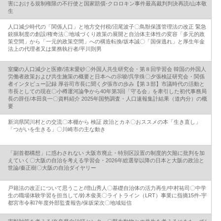
害における規制権限の不行使と国家賠償‐クロロキン事件最高裁判判決再読/山本敬
生
人口減少時代の「関係人口」と地方交付税/沼尾波子〇鳥獣保護管理法の改正 緊急
銃猟制度の創設/権奇法〇地域づくり政策の展開と自治体主体性の変容「多元的政
策空間」から「一元的政策空間」への構造転換/坂本誠〇「国保逃れ」と厚生年金
法上の代理者又は業務執行者/平川則男
室蘭の人口減少と医療/清末愛砂〇外国人共生研究会・第８回学習会 韓国の外国人
労働者政策および共生施策の概要と日本への示唆/呉学殊〇夕張検証研究会・関係
者インタビュー記録 厚谷司市長に聞く夕張市の歩み【第３部】市議時代の活動と
市長としての現在〇小樽運河論争から40年第3回「守る会」を牽引した初代事務局
長の辞任/本田良一〇資料紹介 2025年国勢調査・人口速報集計結果（道内分）の概
要
新潟県関川村との交流〇本棚から 検証 政治とカネ〇おススメの本「生き直し」
「つがいを生きる」〇川崎市の主な動き
「副首都構想」に惑わされない 大阪市廃止・特別区設置の制度的欠陥に批判を加
えていく〇大阪の自治を考える学習会・2026年総選挙以降の日本と大阪の政治と
世論/秦正樹〇大阪の自治ダイヤリー
戸籍法の改正について思うこと/増山秀人〇基礎自治体の活力再生/中村祐司〇中学
生の職場体験学習を担当して/鈴木俊美〇ライトライン（LRT）事業に指摘15件‐宇
都宮市令和7年度外部監査報告/保坂栄次〇地域短信