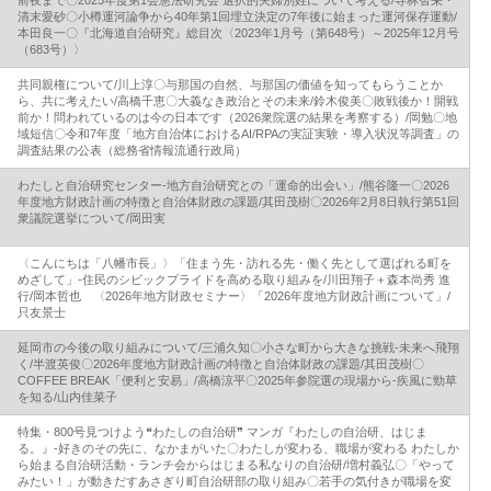
清末愛砂〇小樽運河論争から40年第1回埋立決定の7年後に始まった運河保存運動/
本田良一〇『北海道自治研究』総目次〈2023年1月号（第648号）～2025年12月号
（683号）〉
共同親権について/川上淳〇与那国の自然、与那国の価値を知ってもらうことか
ら、共に考えたい/高橋千恵〇大義なき政治とその未来/鈴木俊美〇敗戦後か！開戦
前か！問われているのは今の日本です（2026衆院選の結果を考察する）/岡勉〇地
域短信〇令和7年度「地方自治体におけるAI/RPAの実証実験・導入状況等調査」の
調査結果の公表（総務省情報流通行政局）
わたしと自治研究センター‐地方自治研究との「運命的出会い」/熊谷隆一〇2026
年度地方財政計画の特徴と自治体財政の課題/其田茂樹〇2026年2月8日執行第51回
衆議院選挙について/岡田実
〈こんにちは「八幡市長」〉「住まう先・訪れる先・働く先として選ばれる町を
めざして」‐住民のシビックプライドを高める取り組みを/川田翔子＋森本尚秀 進
行/岡本哲也 〈2026年地方財政セミナー〉「2026年度地方財政計画について」/
只友景士
延岡市の今後の取り組みについて/三浦久知〇小さな町から大きな挑戦‐未来へ飛翔
く/半渡英俊〇2026年度地方財政計画の特徴と自治体財政の課題/其田茂樹〇
COFFEE BREAK「便利と安易」/高橋涼平〇2025年参院選の現場から‐疾風に勁草
を知る/山内佳菜子
特集・800号見つけよう❝わたしの自治研❞ マンガ『わたしの自治研、はじま
る。』‐好きのその先に、なかまがいた〇わたしが変わる、職場が変わる わたしか
ら始まる自治研活動・ランチ会からはじまる私なりの自治研/増村義弘〇「やって
みたい！」が動きだすあさぎり町自治研部の取り組み〇若手の気付きが職場を変