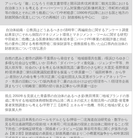
アッパレな「敵」になろう 行政文書管理と開示請求/北村喜宣〇観光立国における
自治体コストを考える オーバーツーリズム対策費の試算/兼村高文〇市町村の税源
等の強化とそれに伴う格差について/中村稔彦〇1990年代以降における国と地方の
財政関係の見直しについての再検討（2）財政移転を中心に ほか
自治体組織・公務員はどうあるべきか/清時宰〇再編統合に関するアンケート調査
結果並びにそれら病院のマネジメント環境とマネジメント・ツールに関する研究/
中田範夫〇危機にある医療体制の将来/岩本晋〇パークPFI事業の初期評価と持続
性の要件に関する考察/熊野稔〇留保財源等と債務規模を用いた山口県内自治体の
財政状況について/吉弘憲介
自然の恵みと都市の調和‐千葉県から発信する「地域循環共生圏」/長浜ひろゆき〇
多様な社会はなぜ難しいか 日本の「ダイバーシティ進化論」‐ジェンダー平等、外
国人排斥等、社会のいまを考える/水無田気流〇豪雪の小さな村と大震災‐長野県栄
村/若井康彦〇第51回衆議院総選挙を振返って/井原慶一〇「福田村事件」から学
ぶ‐差別が人の命を奪う/市川正廣〇公益社団法人SL災害ボランティアネットワー
ク・市原の活動について/坂内美佐子〇夏のお出かけはぜひ匝瑳市へ！/匝瑳市企画
課まちづくり戦略室〇新聞の切り抜き記事から/井原慶一ほか
視点 2050年を見据えた青森県の自治体のあるべき姿/奥田博英〇地域ブランドの形
成に寄与する地域団体商標制度/内山清〇再エネの拡大と長期活用への課題‐発電事
業者実態調査から考える/平野了三【資料】エネルギー危機、市民と地域が変える/
保坂展人外
団地再生は日本再生のロールモデルとなる/押谷一〇北海道自治研究会・数字から
見る司法過疎問題の現状/佐々木将司〇司法過疎の現状と自治体に期待すること/宮
下尚也〇夕張検証研究会・関係者インタビュー記録 厚谷司市長に聞く夕張市の歩
み【第２部】財政破綻の表面化と財政再建の始まり〇小樽運河論争から40年第2回
正式発足を待たずに活発化する「守る会」/本田良一