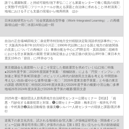
誰でも通園制度」と持続可能性/池下孝弘〇こども家庭センターで働く職員の役割
と実態/千代窪司〇フリースクールが抱える課題と自治体に求めること/木村清美〇
地域における子ども支援の現場から/相馬明美 ほか
日米比較研究からの「社会実践統合型学修（Work-Integrated Learning）」の再構
築/前山総一郎〇水面14/前山総一郎
自治の正念場/嶋田暁文〇泉佐野市特別地方交付税額決定取消請求控訴事件につい
て 大阪高判令和7年10月9日/小川正〇1990年代以降における国と地方の財政関係
の見直しについての再検討（1）事務分配を中心に/門野圭司・其田茂樹〇尼崎市
における空き家施策の展開 空家法制定後および改正後の状況/山岸叶珠〇東日本大
震災15年の「節目」に/坪井ゆづる
東京都議会も過渡期へ いまこそ安定した都政運営を求めていく/山口拓〇特集
●2026年度予算〇2026年度国家予算案‐「積極財政」による「円安・インフレ」の
加速と軍拡予算/町田俊彦〇ポピュリズム時代の財政民主主義を考える 中間団体‐
考えない自由‐緩やかな連帯/佐藤一光〇「2026年度東京都予算案」と今後の東京
の課題 /西岡芳宏〇特別区2024年度決算及び2026年度予算の概要/小宮山勉〇多摩
地域26市2024年度決算及び2026年度予算の概要/栗田文彦
2025年度一般財団法人群馬県地方自治研究センター公開セミナー【対談】「凶
悪・巧妙化する最新犯罪と対策」❶公開セミナー講師：梅本正行・桜井礼子/司
会：中村真啓❷議会活動報告 後藤克❸シルバー人材センターの現状と課題/黒沢孝
行
逆風下の多文化共生、試される地域社会/宮入隆〇夕張検証研究会・関係者インタ
ビュー記録 厚谷司市長に聞く夕張市の歩み【第１部】生い立ちから市の財政破綻
前夜まで〇2025年度第1会憲法研究会 選択的夫婦別姓について考える/寺林智栄・