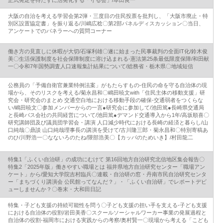
大阪の自治を考える学習会第2弾・三度目の住民投票を批判し、「大阪市廃止・特
別区設置協定書」を振り返る/川嶋広稔〇第2部パネルディスカッション〇当日、
アンケートでのパネラーへの質問コーナー
働き方の見直しに休暇が大切/石塚利雄〇遂に始まった民事裁判の全面IT化/鈴木俊
美〇生活保護制度を社会保障制度に溶け込まれる‐憲法第25条最低限度保障/和田献
一〇令和7年国勢調査人口速報集計結果について/総務省・栃木県〇地域短信
公務員の「予備自衛官兼業特例法案」がもたらすもの‐住民の命を守る自治体の現
場から、そのリスクを考える/菊永昌和〇嶋田暁文with「住民主体の移動支援」研
究会・研究会のまとめ 交通空白地における移動手段の確保‐交通弱者をつくらな
い/嶋田暁文〇参加メンバーからの一言●研究会に参加して/池田篤●長崎県交通局
と長崎バス会社の共同経営について/池田篤●デマンド交通導入から1年/高坂順喜〇
研究講師団及び議員団学習会・講演 人口減少時代における長崎の経済と暮らし/山
口純哉〇鼎談 山口純哉理事長の講演を受けて/古川隆三郎・菊永昌和〇特別寄稿あ
のひ/川野浩一〇なないろのたね/隈部浩美〇【カッパのためいき】/村田龍二
特集1「ふくい自治研」の成功にむけて 第16回地方自治研究北信地区集会報告〇
特集2「2025年版」働きやすい職場とは 福井県地方自治研究センター「職場アン
ケート」から/愛知大学院吉村臨兵〇連載・自治研の窓・丹南市民自治研究センタ
ー「まちづくり講演会 公民館ってなんだ？」・「ふくい自治研」でレポートデビ
ューしませんか？〇巻末・大和田日記
特集・子ども支援の持続可能性を問う〇子ども支援の担い手を支える‐子ども支援
における自治体の役割/岩田美香〇スクールソーシャルワーカー事業の発展過程と
自治体の役割‐福岡市における実践からの考察/奥村賢一〇現場から考える「こども