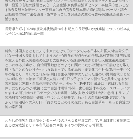
害獣対策を考える/奈良県自治研センター〇野生動物との共生を考えるにあたって/
坂口昌通〇害獣の課題と安心・安全生活/奈良県自治研センター事務局〇使いこな
す⁉/奈良県自治研センター事務局〇自治労奈良県本部組織内議員のページ・議会
活動報告/奈良市議会議員・阪本みちこ〇３月議会の主な報告/宇陀市議会議員・南
浦ひさお
長野県市町村2024年度決算状況調べ/中村明文〇長野県の分娩事情について/松本あ
つ子〇水面15/前山総一郎
特集・外国人とともに拓く未来にむけて〇データでみる日本の外国人/永吉希久子
〇なぜ外国人差別をしてしまうのか‐心理学の視点からの考察/北村英哉〇建設現場
を支える外国人労働者の役割と支援をめぐる課題/惠羅さとみ〇人権施策先進都市
といわれる川﨑から‐自治研運動はどのように関わったか/板橋洋一〇誰ひとり取り
残さることのない社会へ‐もう始まっている他民族・多文化共生社会/鳥井一平〇40
年の足どり、そしてこれから‐川口自主夜間中学のたどった道のり/野川義秋〇とな
りの町内会・自治会「義理と人情」の江戸っ子はタワマン新住民と共生できるか/
宮本知樹〇連載・自治体現場の内から、外から〈PART3〉最終回「選ばれる自治
体」になれるのか‐岐路に立つ自治体現場/小関一史〇自治体を視る・スローライフ
のすすめ/坪井ゆづる〇データでみる経済・財政 財政投融資1.6倍に急増‐トランプ
関税対策/小野亮治〇連載・見つけよう福井で…わたしの自治研⑥SNSで広げる、
ふくい自治研への入り口‐「好きなことのその先に」ある自治研を、もっと身近に/
池内幸四朗
わたしの研究と自治研センター‐今後のさらなる発展に向けて/畠山輝雄〇変動期に
ある政党政治とリアル市民社会の今後‐ドイツの比較から/坪郷寛