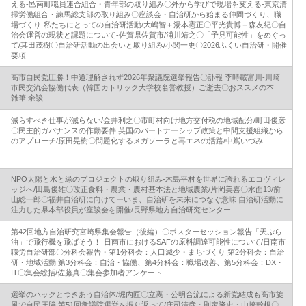
える‐邑南町職員連合組合・青年部の取り組み〇外から学びで現場を変える‐東京清
掃労働組合・練馬総支部の取り組み〇座談会・自治研から始まる仲間づくり、職
場づくり‐私たちにとっての自治研活動/大嶋智＋湯本憲正〇平光貴博＋森友紀〇自
治会運営の現状と課題について‐佐賀県佐賀市/浦川靖之〇「予見可能性」をめぐっ
て/其田茂樹〇自治研活動の出会いと取り組み/小関一史〇2026ふくい自治研・開催
要項
高市自民党圧勝！中道理解されず2026年衆議院選挙報告〇訃報 李時載富川‐川崎
市民交流会協働代表（韓国カトリック大学校名誉教授）ご逝去〇おススメの本
雑筆 余談
減らすべき仕事が減らない/金井利之〇市町村向け地方交付税の地域配分/町田俊彦
〇民主的ガバナンスの作動要件 英国のパートナーシップ政策と中間支援組織から
のアプローチ/原田晃樹〇問題化するメガソーラと再エネの活路/中嶌いづみ
NPO太陽と水と緑のプロジェクトの取り組み‐木島平村を世界に誇れるエコヴィレ
ッジへ/田島俊雄〇改正食料・農業・農村基本法と地域農業/片岡美喜〇水面13/前
山総一郎〇福井自治研に向けてーいま、自治研を未来につなぐ意味 自治研活動に
注力した県本部役員が座談会を開催/長野県地方自治研究センター
第42回地方自治研究宮崎県集会報告（後編）〇ポスターセッション報告「天ぷら
油」で飛行機を飛ばそう！‐日南市におけるSAFの原料調達可能性について/日南市
職労自治研部〇分科会報告・第1分科会：人口減少・まちづくり 第2分科会：自治
研・地域活動 第3分科会：自治・協働、第4分科会：職場改善、第5分科会：DX・
IT〇集会総括/佐藤真〇集会参加者アンケート
選挙のハックとつきあう自治体/堀内匠〇立憲・公明合流による新党結成も高市旋
風で自民圧勝 第51回衆議院選挙を振り返って/庄司清彦・則定隆史・山崎幹根〇