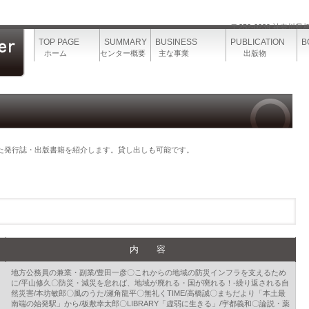
〒252-0239 神奈川
TOP PAGE
SUMMARY
BUSINESS
PUBLICATION
B
ホーム
センター概要
主な事業
出版物
書
ONTACTUS
お問合わせ
た発行誌・出版書籍を紹介します。貸し出しも可能です。
内 容
地方公務員の兼業・副業/豊田一彦〇これからの地域の防災インフラを支えるため
に/平山修久〇防災・減災を怠れば、地域が廃れる・国が廃れる！‐繰り返される自
然災害/本坊敏郎〇風のうた/瀬角龍平〇無礼くTIME/高橋誠〇まちだより「本土最
南端の始発駅」から/板敷幸太郎〇LIBRARY「虚弱に生きる」/宇都義和〇論説・薬