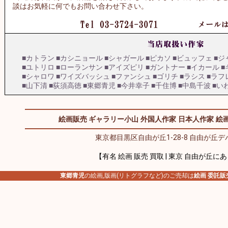
談はお気軽に何でもお問い合わせ下さい。
■カトラン
■カシニョール
■シャガール
■ピカソ
■ビュッフェ
■ジ
■ユトリロ
■ローランサン
■アイズピリ
■ガントナー
■イカール
■
■シャロワ
■ワイズバッシュ
■ファンシュ
■ゴリチ
■ラシス
■ラフ
■山下清
■荻須高徳
■東郷青児
■今井幸子
■千住博
■中島千波
■い
絵画販売 ギャラリー小山
外国人作家
日本人作家
絵画
東京都目黒区自由が丘1-28-8 自由が丘デパ
【有名 絵画 販売 買取 | 東京 自由が丘に
東郷青児
の絵画,版画(リトグラフなど)のご売却は
絵画 委託販