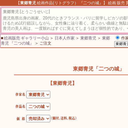
【
東郷青児
絵画作品(リトグラフ） 『二つの城』】 絵画 販売 買
東郷青児 [とうごうせいじ]
鹿児島県出身の画家。20代のときフランス・パリに留学しピカソの
けるため試行錯誤しながら、女性像に辿り着く。柔らかい曲線と無駄
青児の美人画は、一度観ればすぐに覚えてしまうほど個性的であり、
■
絵画販売 ギャラリー小山
＞
日本人作家
＞
東郷青児
＞
東郷
作家
青児 『二つの城』
＞ ご注文
東郷青児「二つの城」
【東郷青児】