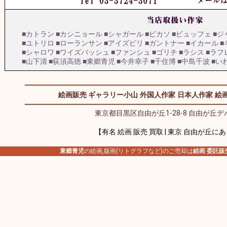
■カトラン
■カシニョール
■シャガール
■ピカソ
■ビュッフェ
■ジ
■ユトリロ
■ローランサン
■アイズピリ
■ガントナー
■イカール
■
■シャロワ
■ワイズバッシュ
■ファンシュ
■ゴリチ
■ラシス
■ラフ
■山下清
■荻須高徳
■東郷青児
■今井幸子
■千住博
■中島千波
■い
絵画販売 ギャラリー小山
外国人作家
日本人作家
絵画
東京都目黒区自由が丘1-28-8 自由が丘デパ
【有名 絵画 販売 買取 | 東京 自由が丘に
東郷青児
の絵画,版画(リトグラフなど)のご売却は
絵画 委託販