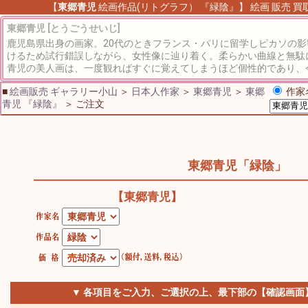
【
東郷青児
絵画作品(リトグラフ） 『緑陰』】 絵画 販売 買取
東郷青児 [とうごうせいじ]
鹿児島県出身の画家。20代のときフランス・パリに留学しピカソの
けるため試行錯誤しながら、女性像に辿り着く。柔らかい曲線と無駄
青児の美人画は、一度観ればすぐに覚えてしまうほど個性的であり、
■
絵画販売 ギャラリー小山
＞
日本人作家
＞
東郷青児
＞
東郷
作家
青児 『緑陰』
＞ ご注文
東郷青児「緑陰」
【東郷青児】
▼ 各項目をご入力、ご選択の上、最下部の【確認画面