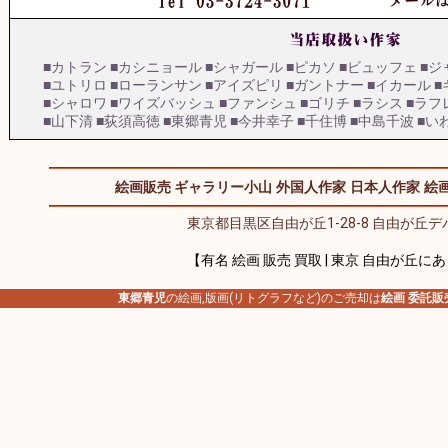
■カトラン
■カシニョール
■シャガール
■ピカソ
■ビュッフェ
■ジ
■ユトリロ
■ローランサン
■アイズピリ
■ガントナー
■イカール
■
■シャロワ
■ワイズバッシュ
■ファンシュ
■ゴリチ
■ラシス
■ラフ
■山下清
■荻須高徳
■東郷青児
■今井幸子
■千住博
■中島千波
■い
絵画販売 ギャラリー小山
外国人作家
日本人作家
絵画
東京都目黒区自由が丘1-28-8 自由が丘デパ
【有名 絵画 販売 買取 | 東京 自由が丘に
東郷青児
の絵画,版画(リトグラフなど)のご売却は
絵画 委託販