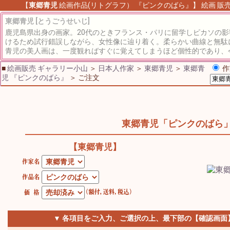
【
東郷青児
絵画作品(リトグラフ） 『ピンクのばら』】 絵画 販売 
東郷青児 [とうごうせいじ]
鹿児島県出身の画家。20代のときフランス・パリに留学しピカソの
けるため試行錯誤しながら、女性像に辿り着く。柔らかい曲線と無駄
青児の美人画は、一度観ればすぐに覚えてしまうほど個性的であり、
■
絵画販売 ギャラリー小山
＞
日本人作家
＞
東郷青児
＞
東郷青
作
児 『ピンクのばら』
＞ ご注文
東郷青児「ピンクのばら
【東郷青児】
▼ 各項目をご入力、ご選択の上、最下部の【確認画面