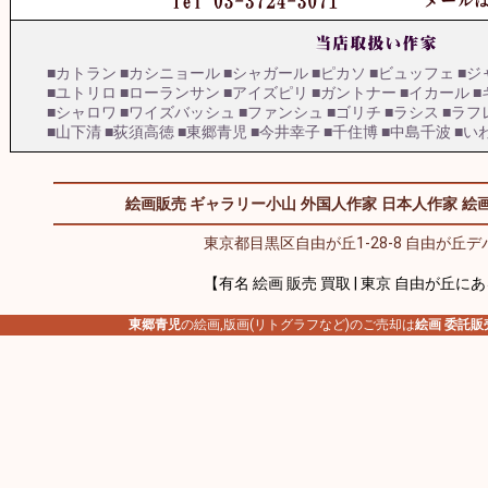
■カトラン
■カシニョール
■シャガール
■ピカソ
■ビュッフェ
■ジ
■ユトリロ
■ローランサン
■アイズピリ
■ガントナー
■イカール
■
■シャロワ
■ワイズバッシュ
■ファンシュ
■ゴリチ
■ラシス
■ラフ
■山下清
■荻須高徳
■東郷青児
■今井幸子
■千住博
■中島千波
■い
絵画販売 ギャラリー小山
外国人作家
日本人作家
絵画
東京都目黒区自由が丘1-28-8 自由が丘デパ
【有名 絵画 販売 買取 | 東京 自由が丘に
東郷青児
の絵画,版画(リトグラフなど)のご売却は
絵画 委託販