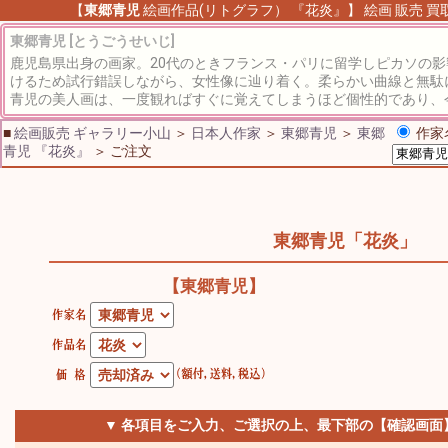
【
東郷青児
絵画作品(リトグラフ） 『花炎』】 絵画 販売 買取
東郷青児 [とうごうせいじ]
鹿児島県出身の画家。20代のときフランス・パリに留学しピカソの
けるため試行錯誤しながら、女性像に辿り着く。柔らかい曲線と無駄
青児の美人画は、一度観ればすぐに覚えてしまうほど個性的であり、
■
絵画販売 ギャラリー小山
＞
日本人作家
＞
東郷青児
＞
東郷
作家
青児 『花炎』
＞ ご注文
東郷青児「花炎」
【東郷青児】
▼ 各項目をご入力、ご選択の上、最下部の【確認画面