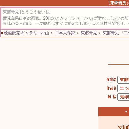
【
東郷青児
東郷青児 [とうごうせいじ]
鹿児島県出身の画家。20代のときフランス・パリに留学しピカソの
青児の美人画は、一度観ればすぐに覚えてしまうほど個性的であり、
■
絵画販売 ギャラリー小山
＞
日本人作家
＞
東郷青児
＞
東郷青児 『
▼