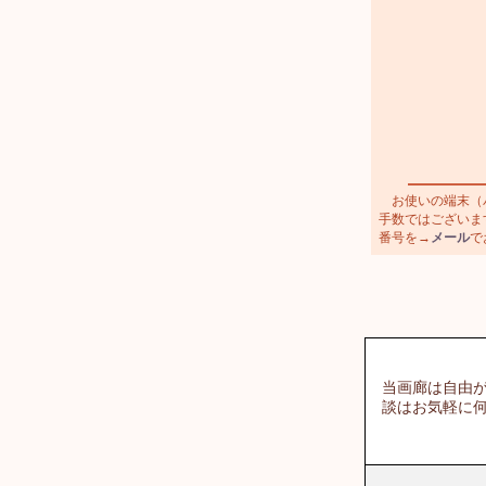
お使いの端末（パ
手数ではございます
番号を→
メール
で
当画廊は自由が
談はお気軽に