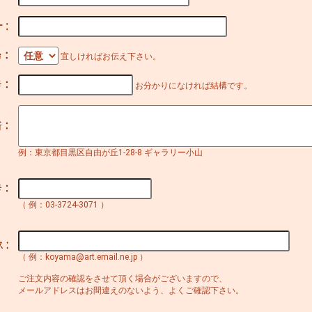
宜しければお伝え下さい。
お分かりになければ結構です。
例：東京都目黒区自由が丘1-28-8 ギャラリー小山
（ 例：03-3724-3071 ）
（ 例：koyama@art.email.ne.jp ）
ご注文内容の確認をさせて頂く場合がございますので、
メールアドレスはお間違えのないよう、よくご確認下さい。