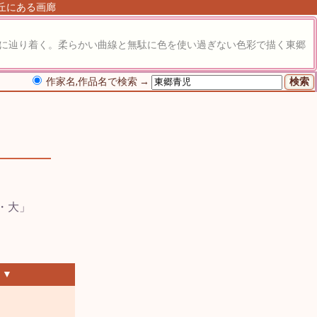
が丘にある画廊
像に辿り着く。柔らかい曲線と無駄に色を使い過ぎない色彩で描く東郷
作家名,作品名で検索 →
 ▼