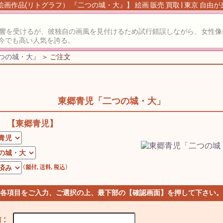
絵画作品(リトグラフ） 『二つの城・大』】 絵画 販売 買取 | 東京 自由
影響を受けるが、彼独自の画風を見付けるため試行錯誤しながら、女性
今でも高い人気を誇る。
二つの城・大』
＞ ご注文
東郷青児「二つの城・大」
【東郷青児】
 各項目をご入力、ご選択の上、最下部の【確認画面】を押して下さい。