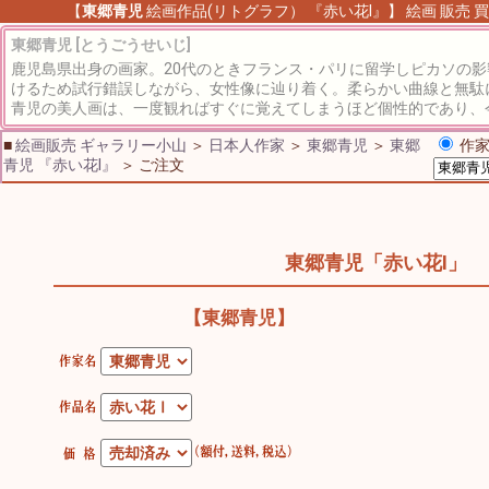
【
東郷青児
絵画作品(リトグラフ） 『赤い花Ⅰ』】 絵画 販売 買
東郷青児 [とうごうせいじ]
鹿児島県出身の画家。20代のときフランス・パリに留学しピカソの
けるため試行錯誤しながら、女性像に辿り着く。柔らかい曲線と無駄
青児の美人画は、一度観ればすぐに覚えてしまうほど個性的であり、
■
絵画販売 ギャラリー小山
＞
日本人作家
＞
東郷青児
＞
東郷
作家
青児 『赤い花Ⅰ』
＞ ご注文
東郷青児「赤い花Ⅰ」
【東郷青児】