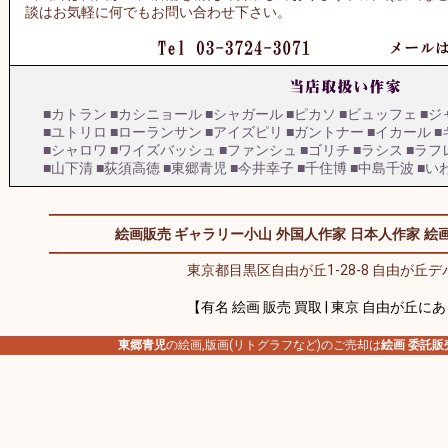
談はお気軽に何でもお問い合わせ下さい。
■カトラン
■カシニョール
■シャガール
■ピカソ
■ビュッフェ
■ジ
■ユトリロ
■ローランサン
■アイズピリ
■ガントナー
■イカール
■
■シャロワ
■ワイズバッシュ
■ファンシュ
■ゴリチ
■ラシス
■ラフ
■山下清
■荻須高徳
■東郷青児
■今井幸子
■千住博
■中島千波
■い
絵画販売 ギャラリー小山
外国人作家
日本人作家
絵画
東京都目黒区自由が丘1-28-8 自由が丘デパ
【有名 絵画 販売 買取 | 東京 自由が丘に
東郷青児
の絵画,版画(リトグラフなど)のご売却は
絵画 委託販