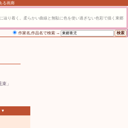
にある画廊
像に辿り着く。柔らかい曲線と無駄に色を使い過ぎない色彩で描く東郷
作家名,作品名で検索 →
 ▼