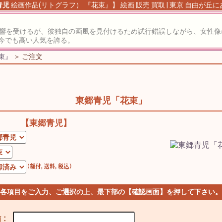
青児
絵画作品(リトグラフ） 『花束』】 絵画 販売 買取 | 東京 自由が丘
影響を受けるが、彼独自の画風を見付けるため試行錯誤しながら、女性
今でも高い人気を誇る。
束』
＞ ご注文
東郷青児「花束」
【東郷青児】
 各項目をご入力、ご選択の上、最下部の【確認画面】を押して下さい。