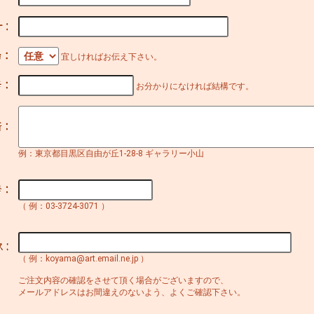
宜しければお伝え下さい。
お分かりになければ結構です。
例：東京都目黒区自由が丘1-28-8 ギャラリー小山
（ 例：03-3724-3071 ）
（ 例：koyama@art.email.ne.jp ）
ご注文内容の確認をさせて頂く場合がございますので、
メールアドレスはお間違えのないよう、よくご確認下さい。