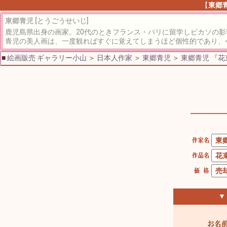
【
東郷
東郷青児 [とうごうせいじ]
鹿児島県出身の画家。20代のときフランス・パリに留学しピカソの
青児の美人画は、一度観ればすぐに覚えてしまうほど個性的であり、
■
絵画販売 ギャラリー小山
＞
日本人作家
＞
東郷青児
＞
東郷青児 『花
▼