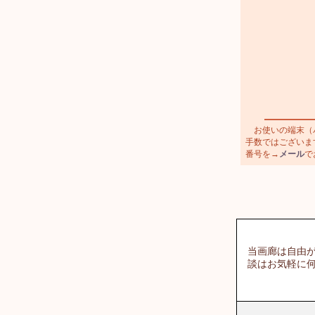
お使いの端末（パ
手数ではございます
番号を→
メール
で
当画廊は自由が
談はお気軽に