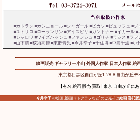
■カトラン
■カシニョール
■シャガール
■ピカソ
■ビュッフェ
■ジ
■ユトリロ
■ローランサン
■アイズピリ
■ガントナー
■イカール
■
■シャロワ
■ワイズバッシュ
■ファンシュ
■ゴリチ
■ラシス
■ラフ
■山下清
■荻須高徳
■東郷青児
■今井幸子
■千住博
■中島千波
■い
絵画販売 ギャラリー小山
外国人作家
日本人作家
絵画
東京都目黒区自由が丘1-28-8 自由が丘デパ
【有名 絵画 販売 買取 | 東京 自由が丘に
今井幸子
の絵画,版画(リトグラフなど)のご売却は
絵画 委託販