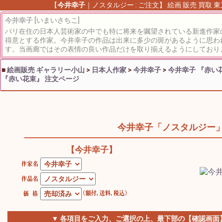
【
今井幸子
｜ノスタルジー : ご注文】 絵画 販売 買取
今井幸子 [いまいさちこ]
パリ在住の日本人芸術家の中でも特に将来を嘱望されている新進作家
得意とする作家。今井幸子の作品は出来に多少の斑があるように思わ
す。当画廊ではその表情の良い作品だけを取り揃えるようにしており
■
絵画販売 ギャラリー小山
>
日本人作家
>
今井幸子
>
今井幸子 『赤い
『赤い花束』 注文ページ
今井幸子「ノスタルジー
【今井幸子】
▼ 各項目をご入力、ご選択の上、最下部の【確認画面