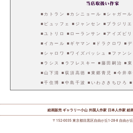
■カトラン
■カシニョール
■シャガール
■ビュッフェ
■ジャンセン
■ブラジリエ
■ユトリロ
■ローランサン
■アイズピリ
■イカール
■ギヤマン
■ドラクロワ
■
■シャロワ
■ワイズバッシュ
■ファンシ
■ラシス
■ラフレスキー
■藤田嗣治
■
■山下清
■荻須高徳
■東郷青児
■今井
■千住博
■中島千波
■いわさきちひろ
絵画販売 ギャラリー小山
外国人作家
日本人作家
絵画
〒152-0035 東京都目黒区自由が丘1-28-8 自由が