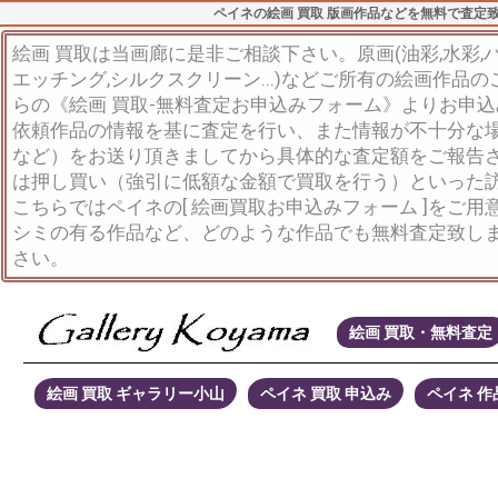
ペイネの絵画 買取 版画作品などを無料で査定
絵画 買取は当画廊に是非ご相談下さい。原画(油彩,水彩,パス
エッチング,シルクスクリーン...)などご所有の絵画作品
らの《絵画 買取-無料査定お申込みフォーム》よりお申
依頼作品の情報を基に査定を行い、また情報が不十分な
など）をお送り頂きましてから具体的な査定額をご報告
は押し買い（強引に低額な金額で買取を行う）といった
こちらではペイネの[ 絵画買取お申込みフォーム ]をご用
シミの有る作品など、どのような作品でも無料査定致し
さい。
絵画 買取・無料査定
絵画 買取 ギャラリー小山
ペイネ 買取 申込み
ペイネ 作