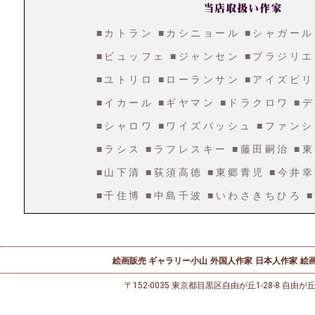
■カトラン
■カシニョール
■シャガール
■ビュッフェ
■ジャンセン
■ブラジリエ
■ユトリロ
■ローランサン
■アイズピリ
■イカール
■ギヤマン
■ドラクロワ
■
■シャロワ
■ワイズバッシュ
■ファンシ
■ラシス
■ラフレスキー
■藤田嗣治
■
■山下清
■荻須高徳
■東郷青児
■今井
■千住博
■中島千波
■いわさきちひろ
絵画販売 ギャラリー小山
外国人作家
日本人作家
絵画
〒152-0035 東京都目黒区自由が丘1-28-8 自由が