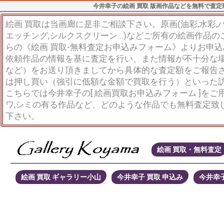
今井幸子の絵画 買取 版画作品などを無料で査定
絵画 買取は当画廊に是非ご相談下さい。原画(油彩,水彩,パス
エッチング,シルクスクリーン...)などご所有の絵画作品
らの《絵画 買取-無料査定お申込みフォーム》よりお申
依頼作品の情報を基に査定を行い、また情報が不十分な
など）をお送り頂きましてから具体的な査定額をご報告
は押し買い（強引に低額な金額で買取を行う）といった
こちらでは今井幸子の[ 絵画買取お申込みフォーム ]を
ワ,シミの有る作品など、どのような作品でも無料査定致
下さい。
絵画 買取・無料査定
絵画 買取 ギャラリー小山
今井幸子 買取 申込み
今井幸子