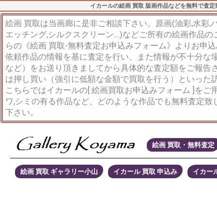
イカールの絵画 買取 版画作品などを無料で査定
絵画 買取は当画廊に是非ご相談下さい。原画(油彩,水彩,パス
エッチング,シルクスクリーン...)などご所有の絵画作品
らの《絵画 買取-無料査定お申込みフォーム》よりお申
依頼作品の情報を基に査定を行い、また情報が不十分な
など）をお送り頂きましてから具体的な査定額をご報告
は押し買い（強引に低額な金額で買取を行う）といった
こちらではイカールの[ 絵画買取お申込みフォーム ]を
ワ,シミの有る作品など、どのような作品でも無料査定致
下さい。
絵画 買取・無料査定
絵画 買取 ギャラリー小山
イカール 買取 申込み
イカール