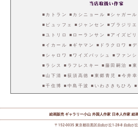
■カトラン
■カシニョール
■シャガール
■ビュッフェ
■ジャンセン
■ブラジリエ
■ユトリロ
■ローランサン
■アイズピリ
■イカール
■ギヤマン
■ドラクロワ
■
■シャロワ
■ワイズバッシュ
■ファンシ
■ラシス
■ラフレスキー
■藤田嗣治
■
■山下清
■荻須高徳
■東郷青児
■今井
■千住博
■中島千波
■いわさきちひろ
絵画販売 ギャラリー小山
外国人作家
日本人作家
絵画
〒152-0035 東京都目黒区自由が丘1-28-8 自由が