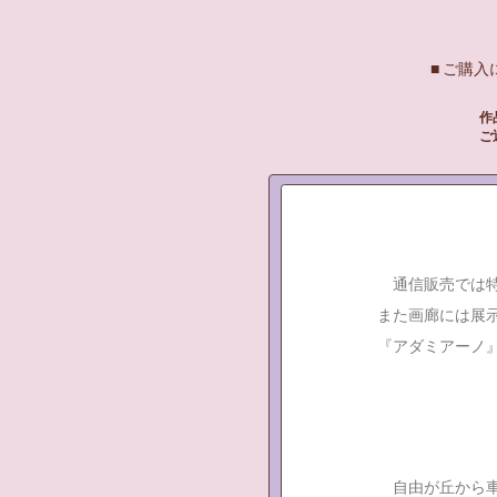
■ ご購
作
ご
通信販売では特
また画廊には展示
『アダミアーノ
自由が丘から車