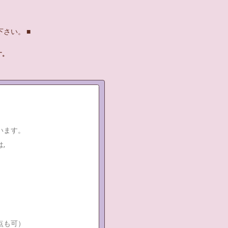
さい。 ■
す。
います。
,
点も可）