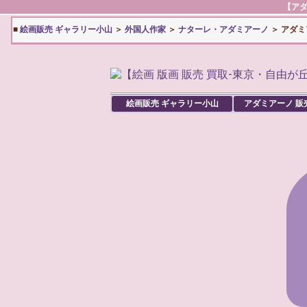
【
ア
■
絵画販売 ギャラリー小山
＞
外国人作家
＞
ナターレ・アダミアーノ
＞ アダミ
絵画販売 ギャラリー小山
アダミアーノ
販