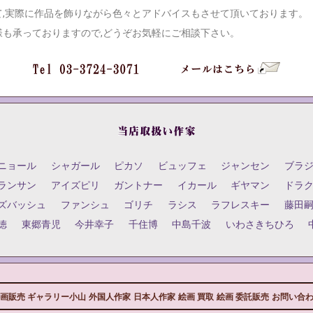
て,実際に作品を飾りながら色々とアドバイスもさせて頂いております。
様も承っておりますので,どうぞお気軽にご相談下さい。
ニョール
シャガール
ピカソ
ビュッフェ
ジャンセン
ブラ
ランサン
アイズピリ
ガントナー
イカール
ギヤマン
ドラ
ズバッシュ
ファンシュ
ゴリチ
ラシス
ラフレスキー
藤田
徳
東郷青児
今井幸子
千住博
中島千波
いわさきちひろ
画販売 ギャラリー小山
外国人作家
日本人作家
絵画 買取
絵画 委託販売
お問い合