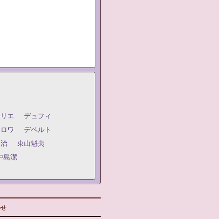
ジリエ
デュフィ
クロワ
デペルト
嗣治
東山魁夷
中島潔
わせ