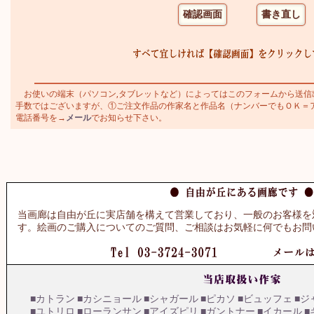
お使いの端末（パソコン,タブレットなど）によってはこのフォームから送信
手数ではございますが、①ご注文作品の作家名と作品名（ナンバーでもＯＫ＝アダミ
電話番号を→
メール
でお知らせ下さい。
当画廊は自由が丘に実店舗を構えて営業しており、一般のお客様を
す。絵画のご購入についてのご質問、ご相談はお気軽に何でもお問
■カトラン
■カシニョール
■シャガール
■ピカソ
■ビュッフェ
■ジ
■ユトリロ
■ローランサン
■アイズピリ
■ガントナー
■イカール
■