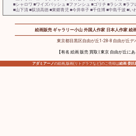
■シャロワ
■ワイズバッシュ
■ファンシュ
■ゴリチ
■ラシス
■ラフ
■山下清
■荻須高徳
■東郷青児
■今井幸子
■千住博
■中島千波
■い
絵画販売 ギャラリー小山
外国人作家
日本人作家
絵画
東京都目黒区自由が丘1-28-8 自由が丘デパ
【有名 絵画 販売 買取 | 東京 自由が丘に
アダミアーノ
の絵画,版画(リトグラフなど)のご売却は
絵画 委託