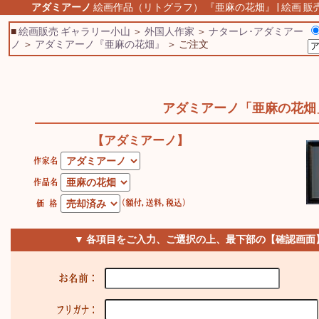
アダミアーノ
絵画作品（リトグラフ） 『亜麻の花畑』 | 絵画 販
■
絵画販売 ギャラリー小山
＞
外国人作家
＞
ナターレ･アダミアー
ノ
＞
アダミアーノ『亜麻の花畑』
＞ ご注文
アダミアーノ「亜麻の花畑
【アダミアーノ】
▼ 各項目をご入力、ご選択の上、最下部の【確認画面