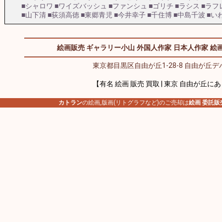
■シャロワ
■ワイズバッシュ
■ファンシュ
■ゴリチ
■ラシス
■ラフ
■山下清
■荻須高徳
■東郷青児
■今井幸子
■千住博
■中島千波
■い
絵画販売 ギャラリー小山
外国人作家
日本人作家
絵画
東京都目黒区自由が丘1-28-8 自由が丘デパ
【有名 絵画 販売 買取 | 東京 自由が丘に
カトラン
の絵画,版画(リトグラフなど)のご売却は
絵画 委託販