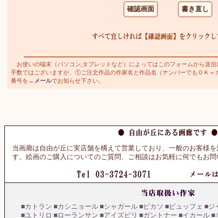
お使いの端末（パソコン,タブレットなど）によってはこのフォームから送信
手数ではございますが、①ご注文作品の作家名と作品名（ナンバーでもＯＫ＝カトラ
番号を→
メール
でお知らせ下さい。
当画廊は自由が丘に実店舗を構えて営業しており、一般のお客様を
す。絵画のご購入についてのご質問、ご相談はお気軽に何でもお問
■カトラン
■カシニョール
■シャガール
■ピカソ
■ビュッフェ
■ジ
■ユトリロ
■ローランサン
■アイズピリ
■ガントナー
■イカール
■