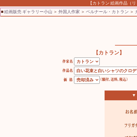
【カトラン 絵画作品（リ
■
絵画販売 ギャラリー小山
＞
外国人作家
＞
ベルナール・カトラン
＞
【カトラン】
▼