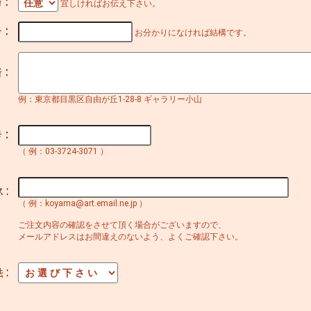
宜しければお伝え下さい。
お分かりになければ結構です。
例：東京都目黒区自由が丘1-28-8 ギャラリー小山
（ 例：03-3724-3071 ）
（ 例：koyama@art.email.ne.jp ）
ご注文内容の確認をさせて頂く場合がございますので、
メールアドレスはお間違えのないよう、よくご確認下さい。