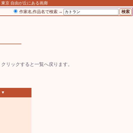
 東京 自由が丘にある画廊
作家名,作品名で検索 →
 ▼