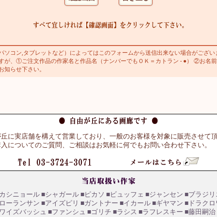
ソコン,タブレットなど）によってはこのフォームから送信出来ない場合がござい
が、①ご注文作品の作家名と作品名（ナンバーでもＯＫ＝カトラン - ●） ②お名前
お知らせ下さい。
が丘に実店舗を構えて営業しており、一般のお客様を対象に販売させて
購入についてのご質問、ご相談はお気軽に何でもお問い合わせ下さい。
■カシニョール
■シャガール
■ピカソ
■ビュッフェ
■ジャンセン
■ブラジリ
■ローランサン
■アイズピリ
■ガントナー
■イカール
■ギヤマン
■ドラクロ
■ワイズバッシュ
■ファンシュ
■ゴリチ
■ラシス
■ラフレスキー
■藤田嗣治