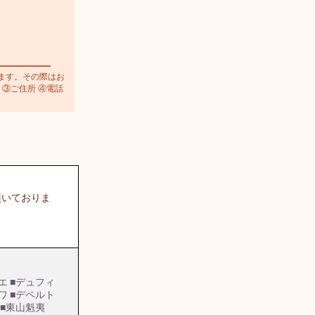
ます。その際はお
 ③ご住所 ④電話
頂いておりま
エ
■デュフィ
ワ
■デペルト
■東山魁夷