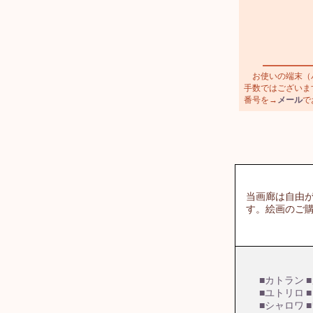
お使いの端末（パ
手数ではございます
番号を→
メール
で
当画廊は自由
す。絵画のご
■カトラン
■ユトリロ
■シャロワ