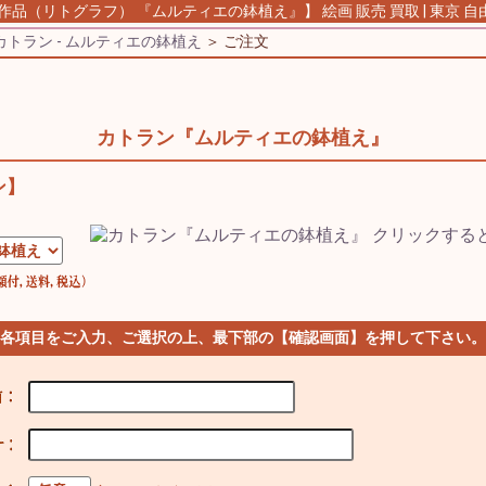
作品（リトグラフ） 『ムルティエの鉢植え』】 絵画 販売 買取 | 東京 
カトラン - ムルティエの鉢植え
＞ ご注文
カトラン『ムルティエの鉢植え』
ン】
 各項目をご入力、ご選択の上、最下部の【確認画面】を押して下さい。