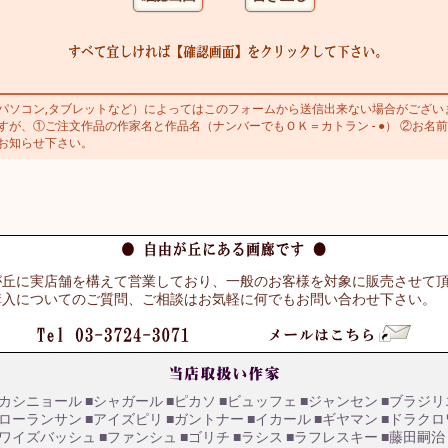
ソコン,タブレットなど）によってはこのフォームから送信出来ない場合がござい
が、①ご注文作品の作家名と作品名（ナンバーでもＯＫ＝カトラン - ●） ②お名前
お知らせ下さい。
が丘に実店舗を構えて営業しており、一般のお客様を対象に販売させて
購入についてのご質問、ご相談はお気軽に何でもお問い合わせ下さい。
■カシニョール
■シャガール
■ピカソ
■ビュッフェ
■ジャンセン
■ブラジリ
■ローランサン
■アイズピリ
■ガントナー
■イカール
■ギヤマン
■ドラクロ
■ワイズバッシュ
■ファンシュ
■ゴリチ
■ラシス
■ラフレスキー
■藤田嗣治