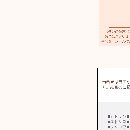
お使いの端末（パ
手数ではございます
番号を→
メール
で
当画廊は自由
す。絵画のご
■カトラン
■ユトリロ
■シャロワ