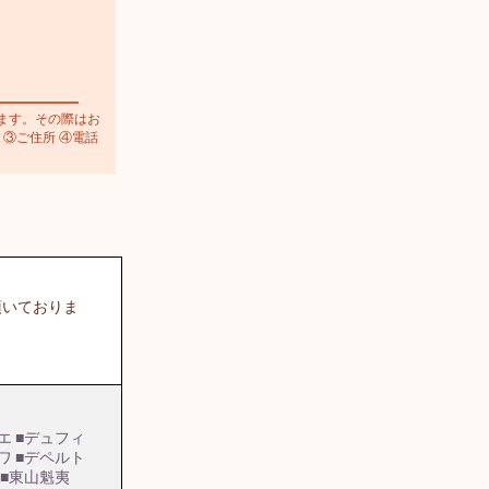
ます。その際はお
 ③ご住所 ④電話
頂いておりま
エ
■デュフィ
ワ
■デペルト
■東山魁夷