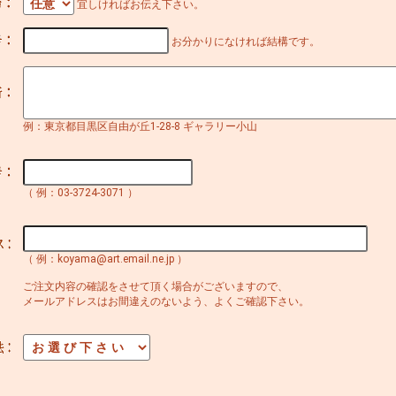
宜しければお伝え下さい。
お分かりになければ結構です。
例：東京都目黒区自由が丘1-28-8 ギャラリー小山
（ 例：03-3724-3071 ）
（ 例：koyama@art.email.ne.jp ）
ご注文内容の確認をさせて頂く場合がございますので、
メールアドレスはお間違えのないよう、よくご確認下さい。