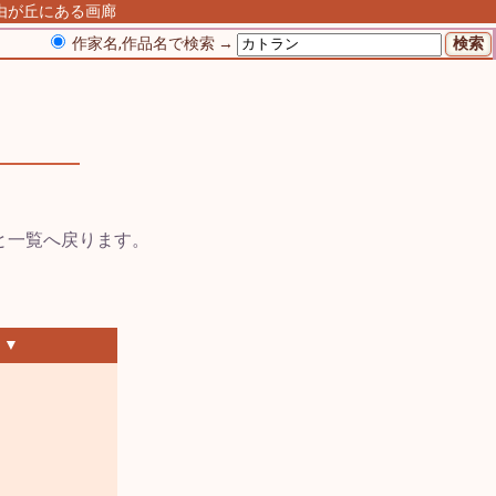
自由が丘にある画廊
作家名,作品名で検索 →
 ▼