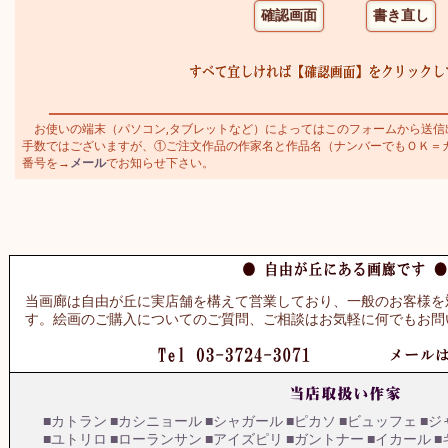
お使いの端末（パソコン,タブレットなど）によってはこのフォームから送信
手数ではございますが、①ご注文作品の作家名と作品名（ナンバーでもＯＫ＝カトラ
番号を→
メール
でお知らせ下さい。
当画廊は自由が丘に実店舗を構えて営業しており、一般のお客様を
す。絵画のご購入についてのご質問、ご相談はお気軽に何でもお問
■カトラン
■カシニョール
■シャガール
■ピカソ
■ビュッフェ
■ジ
■ユトリロ
■ローランサン
■アイズピリ
■ガントナー
■イカール
■