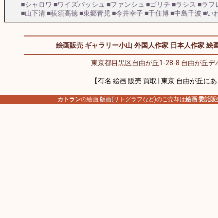
■シャロワ
■ワイズバッシュ
■ファンシュ
■ゴリチ
■ラシス
■ラフ
■山下清
■荻須高徳
■東郷青児
■今井幸子
■千住博
■中島千波
■い
絵画販売 ギャラリー小山
外国人作家
日本人作家
絵画
東京都目黒区自由が丘1-28-8 自由が丘デパ
【有名 絵画 販売 買取 | 東京 自由が丘に
カトラン
の絵画,版画(リトグラフなど)のご売却は
絵画 委託販