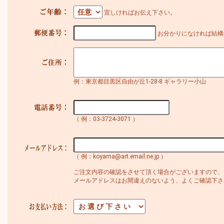
宜しければお伝え下さい。
お分かりになければ結構
例：東京都目黒区自由が丘1-28-8 ギャラリー小山
（ 例：03-3724-3071 ）
（ 例：koyama@art.email.ne.jp ）
ご注文内容の確認をさせて頂く場合がございますので、
メールアドレスはお間違えのないよう、よくご確認下さ