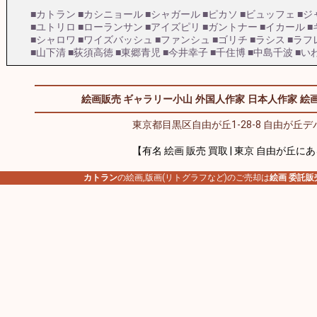
■カトラン
■カシニョール
■シャガール
■ピカソ
■ビュッフェ
■ジ
■ユトリロ
■ローランサン
■アイズピリ
■ガントナー
■イカール
■
■シャロワ
■ワイズバッシュ
■ファンシュ
■ゴリチ
■ラシス
■ラフ
■山下清
■荻須高徳
■東郷青児
■今井幸子
■千住博
■中島千波
■い
絵画販売 ギャラリー小山
外国人作家
日本人作家
絵画
東京都目黒区自由が丘1-28-8 自由が丘デパ
【有名 絵画 販売 買取 | 東京 自由が丘に
カトラン
の絵画,版画(リトグラフなど)のご売却は
絵画 委託販