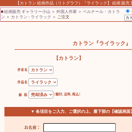
【カトラン 絵画作品（リトグラフ）『ライラック】 絵画 販売 買
■
絵画販売 ギャラリー小山
＞
外国人作家
＞
ベルナール・カトラ
ン
＞
カトラン - ライラック
＞ ご注文
カトラン『ライラック』
【カトラン】
▼ 各項目をご入力、ご選択の上、最下部の【確認画面