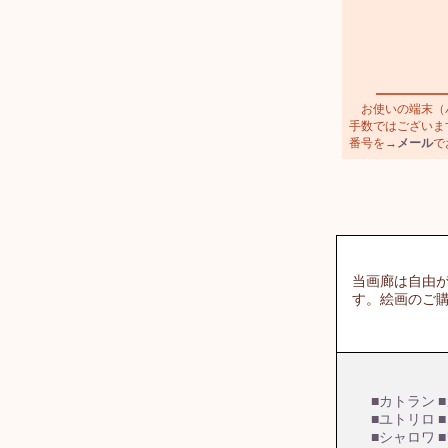
お使いの端末（パ
手数ではございます
番号を→
メール
で
当画廊は自由
す。絵画のご
■カトラン
■ユトリロ
■シャロワ