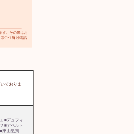
ます。その際はお
 ③ご住所 ④電話
頂いておりま
エ
■デュフィ
ワ
■デペルト
■東山魁夷