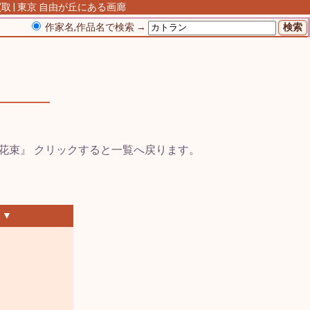
 | 東京 自由が丘にある画廊
作家名,作品名で検索 →
』
 ▼