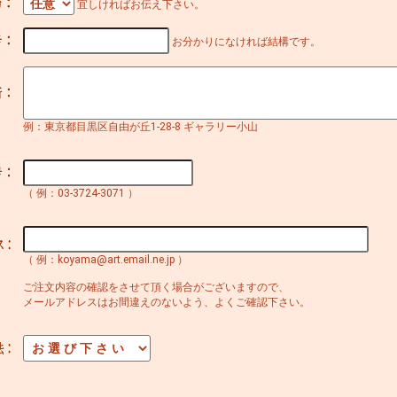
宜しければお伝え下さい。
お分かりになければ結構です。
例：東京都目黒区自由が丘1-28-8 ギャラリー小山
（ 例：03-3724-3071 ）
（ 例：koyama@art.email.ne.jp ）
ご注文内容の確認をさせて頂く場合がございますので、
メールアドレスはお間違えのないよう、よくご確認下さい。