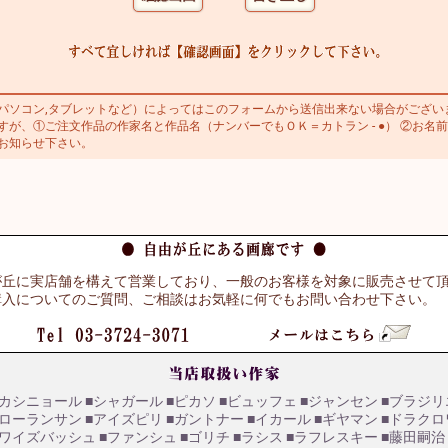
ソコン,タブレットなど）によってはこのフォームから送信出来ない場合がござい
が、①ご注文作品の作家名と作品名（ナンバーでもＯＫ＝カトラン - ●） ②お名前
お知らせ下さい。
が丘に実店舗を構えて営業しており、一般のお客様を対象に販売させて
購入についてのご質問、ご相談はお気軽に何でもお問い合わせ下さい。
■カシニョール
■シャガール
■ピカソ
■ビュッフェ
■ジャンセン
■ブラジリ
■ローランサン
■アイズピリ
■ガントナー
■イカール
■ギヤマン
■ドラクロ
■ワイズバッシュ
■ファンシュ
■ゴリチ
■ラシス
■ラフレスキー
■藤田嗣治