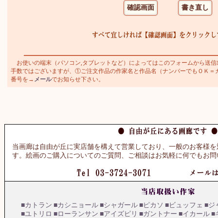
お使いの端末（パソコン,タブレットなど）によってはこのフォームから送信
手数ではございますが、①ご注文作品の作家名と作品名（ナンバーでもＯＫ＝カトラ
番号を→
メール
でお知らせ下さい。
当画廊は自由が丘に実店舗を構えて営業しており、一般のお客様を
す。絵画のご購入についてのご質問、ご相談はお気軽に何でもお問
■カトラン
■カシニョール
■シャガール
■ピカソ
■ビュッフェ
■ジ
■ユトリロ
■ローランサン
■アイズピリ
■ガントナー
■イカール
■