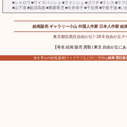
■シャロワ
■ワイズバッシュ
■ファンシュ
■ゴリチ
■ラシス
■ラフ
■山下清
■荻須高徳
■東郷青児
■今井幸子
■千住博
■中島千波
■い
絵画販売 ギャラリー小山
外国人作家
日本人作家
絵画
東京都目黒区自由が丘1-28-8 自由が丘デパ
【有名 絵画 販売 買取 | 東京 自由が丘に
カトラン
の絵画,版画(リトグラフなど)のご売却は
絵画 委託販