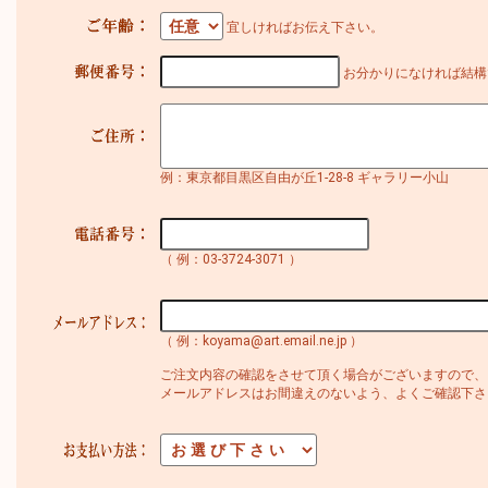
宜しければお伝え下さい。
お分かりになければ結構
例：東京都目黒区自由が丘1-28-8 ギャラリー小山
（ 例：03-3724-3071 ）
（ 例：koyama@art.email.ne.jp ）
ご注文内容の確認をさせて頂く場合がございますので、
メールアドレスはお間違えのないよう、よくご確認下さ