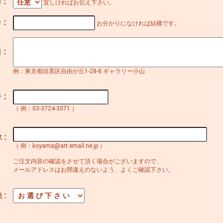
宜しければお伝え下さい。
お分かりになければ結構です。
例：東京都目黒区自由が丘1-28-8 ギャラリー小山
（ 例：03-3724-3071 ）
（ 例：koyama@art.email.ne.jp ）
ご注文内容の確認をさせて頂く場合がございますので、
メールアドレスはお間違えのないよう、よくご確認下さい。