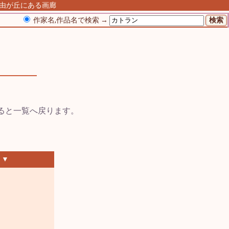
自由が丘にある画廊
作家名,作品名で検索 →
 ▼