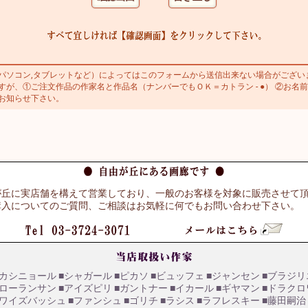
ソコン,タブレットなど）によってはこのフォームから送信出来ない場合がござい
が、①ご注文作品の作家名と作品名（ナンバーでもＯＫ＝カトラン - ●） ②お名前
お知らせ下さい。
が丘に実店舗を構えて営業しており、一般のお客様を対象に販売させて
購入についてのご質問、ご相談はお気軽に何でもお問い合わせ下さい。
■カシニョール
■シャガール
■ピカソ
■ビュッフェ
■ジャンセン
■ブラジリ
■ローランサン
■アイズピリ
■ガントナー
■イカール
■ギヤマン
■ドラクロ
■ワイズバッシュ
■ファンシュ
■ゴリチ
■ラシス
■ラフレスキー
■藤田嗣治