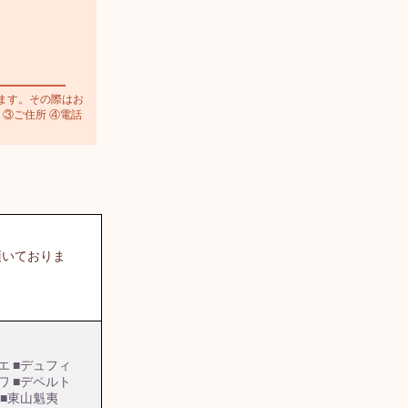
ます。その際はお
 ③ご住所 ④電話
頂いておりま
エ
■デュフィ
ワ
■デペルト
■東山魁夷