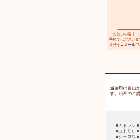
お使いの端末（パ
手数ではございます
番号を→
メール
で
当画廊は自由
す。絵画のご
■カトラン
■ユトリロ
■シャロワ