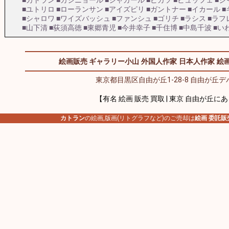
■カトラン
■カシニョール
■シャガール
■ピカソ
■ビュッフェ
■ジ
■ユトリロ
■ローランサン
■アイズピリ
■ガントナー
■イカール
■
■シャロワ
■ワイズバッシュ
■ファンシュ
■ゴリチ
■ラシス
■ラフ
■山下清
■荻須高徳
■東郷青児
■今井幸子
■千住博
■中島千波
■い
絵画販売 ギャラリー小山
外国人作家
日本人作家
絵画
東京都目黒区自由が丘1-28-8 自由が丘デパ
【有名 絵画 販売 買取 | 東京 自由が丘に
カトラン
の絵画,版画(リトグラフなど)のご売却は
絵画 委託販