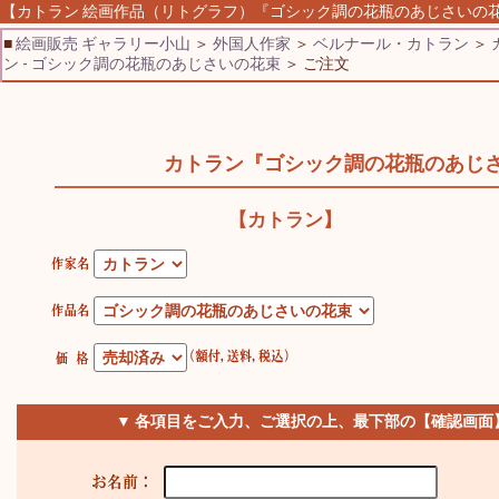
【カトラン 絵画作品（リトグラフ）『ゴシック調の花瓶のあじさいの花束】
■
絵画販売 ギャラリー小山
＞
外国人作家
＞
ベルナール・カトラン
＞
ン - ゴシック調の花瓶のあじさいの花束
＞ ご注文
カトラン『ゴシック調の花瓶のあじ
【カトラン】
▼ 各項目をご入力、ご選択の上、最下部の【確認画面