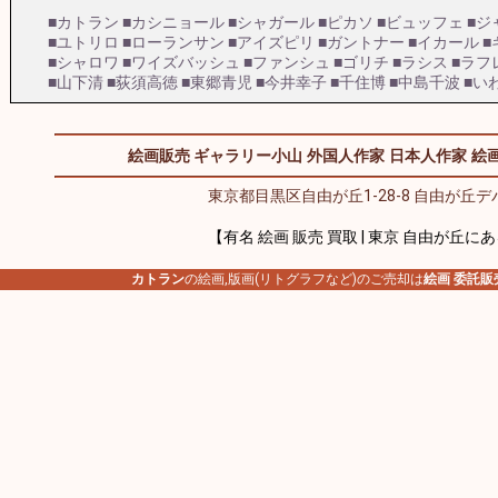
■カトラン
■カシニョール
■シャガール
■ピカソ
■ビュッフェ
■ジ
■ユトリロ
■ローランサン
■アイズピリ
■ガントナー
■イカール
■
■シャロワ
■ワイズバッシュ
■ファンシュ
■ゴリチ
■ラシス
■ラフ
■山下清
■荻須高徳
■東郷青児
■今井幸子
■千住博
■中島千波
■い
絵画販売 ギャラリー小山
外国人作家
日本人作家
絵画
東京都目黒区自由が丘1-28-8 自由が丘デパ
【有名 絵画 販売 買取 | 東京 自由が丘に
カトラン
の絵画,版画(リトグラフなど)のご売却は
絵画 委託販