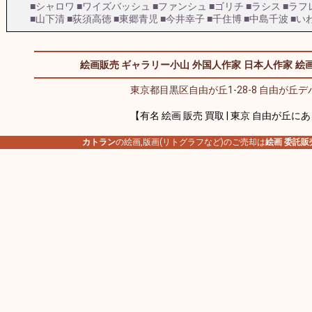
■シャロワ
■ワイズバッシュ
■ファンシュ
■ゴリチ
■ラシス
■ラフ
■山下清
■荻須高徳
■東郷青児
■今井幸子
■千住博
■中島千波
■い
絵画販売 ギャラリー小山
外国人作家
日本人作家
絵画
東京都目黒区自由が丘1-28-8 自由が丘デパ
【有名 絵画 販売 買取 | 東京 自由が丘に
カトラン
の絵画,版画(リトグラフなど)のご売却は
絵画 委託販