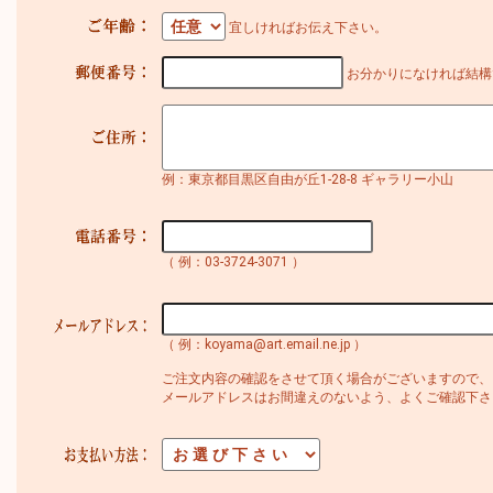
宜しければお伝え下さい。
お分かりになければ結構
例：東京都目黒区自由が丘1-28-8 ギャラリー小山
（ 例：03-3724-3071 ）
（ 例：koyama@art.email.ne.jp ）
ご注文内容の確認をさせて頂く場合がございますので、
メールアドレスはお間違えのないよう、よくご確認下さ