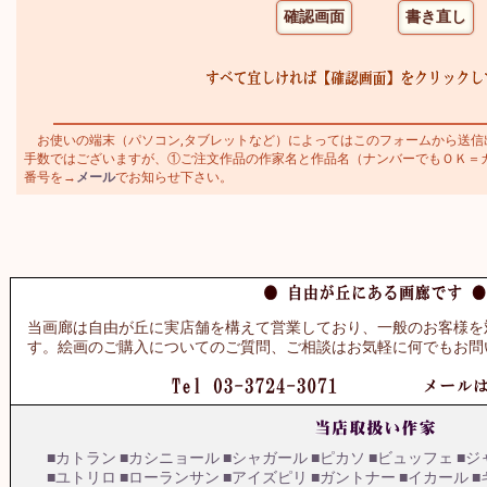
お使いの端末（パソコン,タブレットなど）によってはこのフォームから送信
手数ではございますが、①ご注文作品の作家名と作品名（ナンバーでもＯＫ＝カトラ
番号を→
メール
でお知らせ下さい。
当画廊は自由が丘に実店舗を構えて営業しており、一般のお客様を
す。絵画のご購入についてのご質問、ご相談はお気軽に何でもお問
■カトラン
■カシニョール
■シャガール
■ピカソ
■ビュッフェ
■ジ
■ユトリロ
■ローランサン
■アイズピリ
■ガントナー
■イカール
■