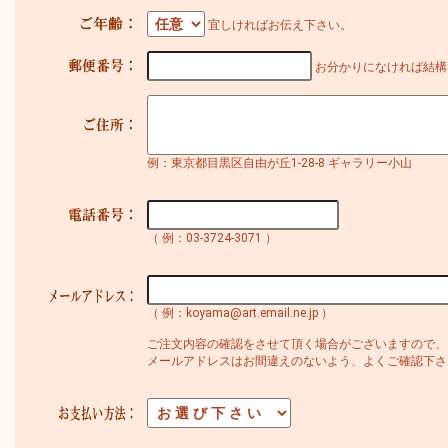
宜しければお伝え下さい。
お分かりになければ結構
例：東京都目黒区自由が丘1-28-8 ギャラリー小山
（ 例：03-3724-3071 ）
（ 例：koyama@art.email.ne.jp ）
ご注文内容の確認をさせて頂く場合がございますので、
メールアドレスはお間違えのないよう、よくご確認下さ