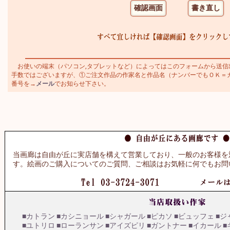
お使いの端末（パソコン,タブレットなど）によってはこのフォームから送信
手数ではございますが、①ご注文作品の作家名と作品名（ナンバーでもＯＫ＝カトラ
番号を→
メール
でお知らせ下さい。
当画廊は自由が丘に実店舗を構えて営業しており、一般のお客様を
す。絵画のご購入についてのご質問、ご相談はお気軽に何でもお問
■カトラン
■カシニョール
■シャガール
■ピカソ
■ビュッフェ
■ジ
■ユトリロ
■ローランサン
■アイズピリ
■ガントナー
■イカール
■