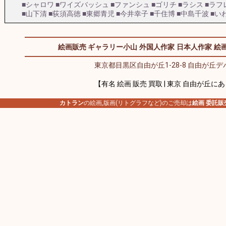
■シャロワ
■ワイズバッシュ
■ファンシュ
■ゴリチ
■ラシス
■ラフ
■山下清
■荻須高徳
■東郷青児
■今井幸子
■千住博
■中島千波
■い
絵画販売 ギャラリー小山
外国人作家
日本人作家
絵画
東京都目黒区自由が丘1-28-8 自由が丘デパ
【有名 絵画 販売 買取 | 東京 自由が丘に
カトラン
の絵画,版画(リトグラフなど)のご売却は
絵画 委託販