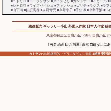
■ユトリロ
■ローランサン
■アイズピリ
■ガントナー
■イカール
■
■シャロワ
■ワイズバッシュ
■ファンシュ
■ゴリチ
■ラシス
■ラフ
■山下清
■荻須高徳
■東郷青児
■今井幸子
■千住博
■中島千波
■い
絵画販売 ギャラリー小山
外国人作家
日本人作家
絵画
東京都目黒区自由が丘1-28-8 自由が丘デパ
【有名 絵画 販売 買取 | 東京 自由が丘に
カトラン
の絵画,版画(リトグラフなど)のご売却は
絵画 委託販