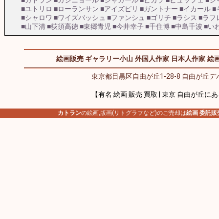
■カトラン
■カシニョール
■シャガール
■ピカソ
■ビュッフェ
■ジ
■ユトリロ
■ローランサン
■アイズピリ
■ガントナー
■イカール
■
■シャロワ
■ワイズバッシュ
■ファンシュ
■ゴリチ
■ラシス
■ラフ
■山下清
■荻須高徳
■東郷青児
■今井幸子
■千住博
■中島千波
■い
絵画販売 ギャラリー小山
外国人作家
日本人作家
絵画
東京都目黒区自由が丘1-28-8 自由が丘デパ
【有名 絵画 販売 買取 | 東京 自由が丘に
カトラン
の絵画,版画(リトグラフなど)のご売却は
絵画 委託販