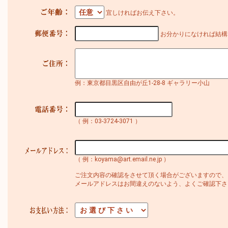
宜しければお伝え下さい。
お分かりになければ結構
例：東京都目黒区自由が丘1-28-8 ギャラリー小山
（ 例：03-3724-3071 ）
（ 例：koyama@art.email.ne.jp ）
ご注文内容の確認をさせて頂く場合がございますので、
メールアドレスはお間違えのないよう、よくご確認下さ