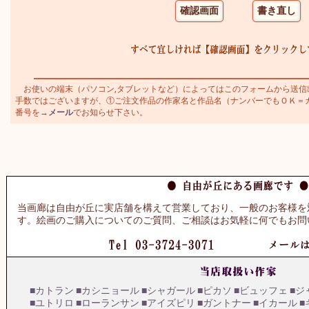
お使いの端末（パソコン,タブレットなど）によってはこのフォームから送信
手数ではございますが、①ご注文作品の作家名と作品名（ナンバーでもＯＫ＝カトラ
番号を→
メール
でお知らせ下さい。
当画廊は自由が丘に実店舗を構えて営業しており、一般のお客様を
す。絵画のご購入についてのご質問、ご相談はお気軽に何でもお問
■カトラン
■カシニョール
■シャガール
■ピカソ
■ビュッフェ
■ジ
■ユトリロ
■ローランサン
■アイズピリ
■ガントナー
■イカール
■