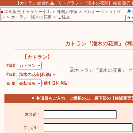
【カトラン 絵画作品（リトグラフ）『潅木の花束】 絵画 販売 買
■
絵画販売 ギャラリー小山
＞
外国人作家
＞
ベルナール・カトラ
ン
＞
カトラン - 潅木の花束
＞ ご注文
カトラン『潅木の花束』 (和
【カトラン】
▼ 各項目をご入力、ご選択の上、最下部の【確認画面