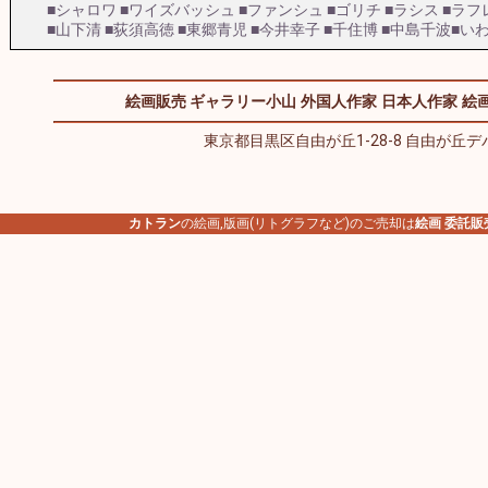
■シャロワ
■ワイズバッシュ
■ファンシュ
■ゴリチ
■ラシス
■ラフ
■山下清
■荻須高徳
■東郷青児
■今井幸子
■千住博
■中島千波
■い
絵画販売 ギャラリー小山
外国人作家
日本人作家
絵画
東京都目黒区自由が丘1-28-8 自由が丘デパ
カトラン
の絵画,版画(リトグラフなど)のご売却は
絵画 委託販